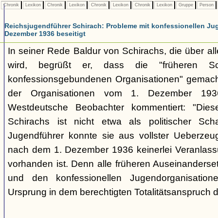
Chronik
Lexikon
Chronik
Lexikon
Chronik
Lexikon
Chronik
Lexikon
Gruppe
Person
Reichsjugendführer Schirach: Probleme mit konfessionellen Ju
Dezember 1936 beseitigt
In seiner Rede Baldur von Schirachs, die über all
wird, begrüßt er, dass die "früheren Sch
konfessionsgebundenen Organisationen" gemacht
der Organisationen vom 1. Dezember 1936
Westdeutsche Beobachter kommentiert: "Diese
Schirachs ist nicht etwa als politischer Sc
Jugendführer konnte sie aus vollster Ueberzeu
nach dem 1. Dezember 1936 keinerlei Veranlass
vorhanden ist. Denn alle früheren Auseinanders
und den konfessionellen Jugendorganisatione
Ursprung in dem berechtigten Totalitätsanspruch d