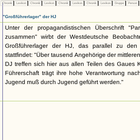
Chronik
Lexikon
Chronik
Lexikon
Chronik
Lexikon
Chronik
Lexikon
Gruppe
Person
"Großführerlager" der HJ
Unter der propagandistischen Überschrift "P
zusammen" wirbt der Westdeutsche Beobacht
Großführerlager der HJ, das parallel zu de
stattfindet: "Über tausend Angehörige der mittler
DJ treffen sich hier aus allen Teilen des Gaues
Führerschaft trägt ihre hohe Verantwortung na
Jugend muß durch Jugend geführt werden."