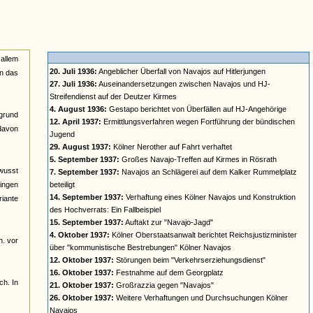
 allem
20. Juli 1936:
Angeblicher Überfall von Navajos auf Hitlerjungen
in das
27. Juli 1936:
Auseinandersetzungen zwischen Navajos und HJ-
Streifendienst auf der Deutzer Kirmes
4. August 1936:
Gestapo berichtet von Überfällen auf HJ-Angehörige
rgrund
12. April 1937:
Ermittlungsverfahren wegen Fortführung der bündischen
davon
Jugend
29. August 1937:
Kölner Nerother auf Fahrt verhaftet
5. September 1937:
Großes Navajo-Treffen auf Kirmes in Rösrath
ewusst
7. September 1937:
Navajos an Schlägerei auf dem Kalker Rummelplatz
gingen
beteiligt
14. September 1937:
Verhaftung eines Kölner Navajos und Konstruktion
riante
des Hochverrats: Ein Fallbeispiel
15. September 1937:
Auftakt zur "Navajo-Jagd"
4. Oktober 1937:
Kölner Oberstaatsanwalt berichtet Reichsjustizminister
h. vor
über "kommunistische Bestrebungen" Kölner Navajos
12. Oktober 1937:
Störungen beim "Verkehrserziehungsdienst"
16. Oktober 1937:
Festnahme auf dem Georgplatz
ch. In
21. Oktober 1937:
Großrazzia gegen "Navajos"
26. Oktober 1937:
Weitere Verhaftungen und Durchsuchungen Kölner
Navajos