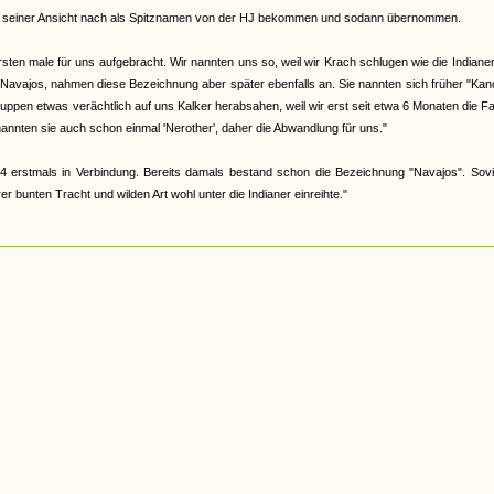
abe, seiner Ansicht nach als Spitznamen von der HJ bekommen und sodann übernommen.
en male für uns aufgebracht. Wir nannten uns so, weil wir Krach schlugen wie die Indiane
 Navajos, nahmen diese Bezeichnung aber später ebenfalls an. Sie nannten sich früher "Ka
 Gruppen etwas verächtlich auf uns Kalker herabsahen, weil wir erst seit etwa 6 Monaten die F
nannten sie auch schon einmal 'Nerother', daher die Abwandlung für uns."
4 erstmals in Verbindung. Bereits damals bestand schon die Bezeichnung "Navajos". Sovi
 bunten Tracht und wilden Art wohl unter die Indianer einreihte."