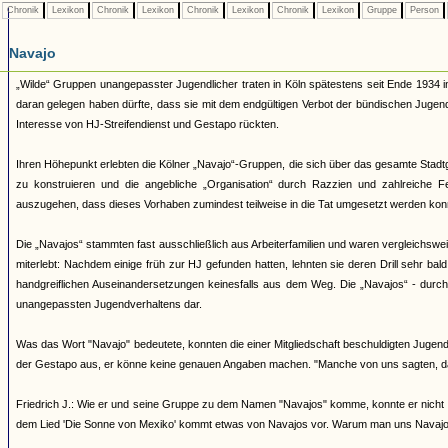
Chronik
Lexikon
Chronik
Lexikon
Chronik
Lexikon
Chronik
Lexikon
Gruppe
Person
Navajo
„Wilde“ Gruppen unangepasster Jugendlicher traten in Köln spätestens seit Ende 1934 i
daran gelegen haben dürfte, dass sie mit dem endgültigen Verbot der bündischen Juge
Interesse von HJ-Streifendienst und Gestapo rückten.
Ihren Höhepunkt erlebten die Kölner „Navajo“-Gruppen, die sich über das gesamte Stadtg
zu konstruieren und die angebliche „Organisation“ durch Razzien und zahlreiche 
auszugehen, dass dieses Vorhaben zumindest teilweise in die Tat umgesetzt werden kon
Die „Navajos“ stammten fast ausschließlich aus Arbeiterfamilien und waren vergleichsw
miterlebt: Nachdem einige früh zur HJ gefunden hatten, lehnten sie deren Drill sehr bal
handgreiflichen Auseinandersetzungen keinesfalls aus dem Weg. Die „Navajos“ - durch ih
unangepassten Jugendverhaltens dar.
Was das Wort "Navajo" bedeutete, konnten die einer Mitgliedschaft beschuldigten Jugendl
der Gestapo aus, er könne keine genauen Angaben machen. "Manche von uns sagten, d
Friedrich J.: Wie er und seine Gruppe zu dem Namen "Navajos" komme, konnte er nicht 
dem Lied 'Die Sonne von Mexiko' kommt etwas von Navajos vor. Warum man uns Navajos 