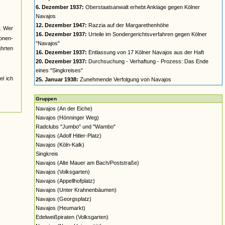
6. Dezember 1937:
Oberstaatsanwalt erhebt Anklage gegen Kölner
Navajos
12. Dezember 1947:
Razzia auf der Margarethenhöhe
r. Wer
16. Dezember 1937:
Urteile im Sondergerichtsverfahren gegen Kölner
nonen-
"Navajos"
ahrten
16. Dezember 1937:
Entlassung von 17 Kölner Navajos aus der Haft
20. Dezember 1937:
Durchsuchung - Verhaftung - Prozess: Das Ende
eines "Singkreises"
el ich
25. Januar 1938:
Zunehmende Verfolgung von Navajos
Gruppen
Navajos (An der Eiche)
Navajos (Hönninger Weg)
Radclubs "Jumbo" und "Wambo"
Navajos (Adolf Hitler-Platz)
Navajos (Köln-Kalk)
Singkreis
Navajos (Alte Mauer am Bach/Poststraße)
Navajos (Volksgarten)
Navajos (Appellhofplatz)
Navajos (Unter Krahnenbäumen)
Navajos (Georgsplatz)
Navajos (Heumarkt)
Edelweißpiraten (Volksgarten)