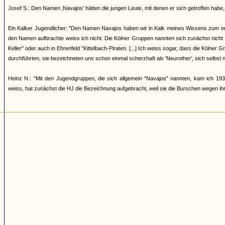
Josef S.: Den Namen ‚Navajos' hätten die jungen Leute, mit denen er sich getroffen h
Ein Kalker Jugendlicher: "Den Namen Navajos haben wir in Kalk meines Wissens zum erst
den Namen aufbrachte weiss ich nicht. Die Kölner Gruppen nannten sich zunächst nicht
Keller" oder auch in Ehrenfeld "Kittelbach-Piraten. [...] Ich weiss sogar, dass die Kölner
durchführten, sie bezeichneten uns schon einmal scherzhaft als 'Neurother', sich selbst 
Heinz N.: "Mit den Jugendgruppen, die sich allgemein "Navajos" nannten, kam ich 193
weiss, hat zunächst die HJ die Bezeichnung aufgebracht, weil sie die Burschen wegen ihrer