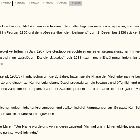
Lexikon
Chronik
Lexikon
Chronik
Person
Lexikon
n Erscheinung. Ab 1936 war ihre Präsenz dann allerdings wesentlich ausgeprägter, was vor
nd im Februar 1936 und dem „Gesetz über die Hitlerjugend“ vom 1. Dezember 1936 stärker 
ebiet verteilten, im Jahr 1937. Die Gestapo versuchte einen festen organisatorischen Hinte
Festnahmen aufzulösen. Da die „Navajos“ seit 1938 kaum noch Erwähnung finden, ist 
nte.
eise alt. 1936/37 häufig schon um die 20 Jahre, hatten sie die Phase der Machtübernahme b
d ab und gingen auf Konfrontationskurs. Dabei provozierten sie bewusst und öffentlich und 
re zahlreichen Treffpunkte auch im Stadtbild präsent - stellten daher die eher „wilde“ Va
ochen selbst nicht konkret angeben und stellten lediglich Vermutungen an. So sagte Karl Sc
ass sei ein Indianerstamm gewesen."
erklären. "Der Name wurde uns von anderen zugelegt. Man rief uns in Ehrenfeld Navajos na
nannte, weiß ich nicht."