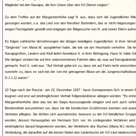
Mitglieder bei den Navajos, die ihre Unlust über den HJ-Dienst zeigten."
Zu dem Treffen auf der Margaretenhöhe sagt N. aus, dass sich die Jugendlichen Witz
gesungen worden, u.a. das Lied von den Nerother Bummlern, das er nicht mitgesungen h
wegen Fluchtgefahr gestellt und entgegen der Bittgesuche von N. und seiner Eltern aufrec
Es folgen zahlreiche Vernehmungen der übrigen beteiligten Jugendlichen. In ihrer Ver
"Singkreis" von Maria M. ausgeliehen habe, die wie sie am Heumarkt verkehre. Sie le
Navajogrüßen, Liedern und Kluft liefert Anneliese S. in ihrer Befragung. Hans N. hätte G
Die übrigen streiten bis auf ihre unternommenen Fahrten alles ab, was auf Navajoaktivi
gemacht. Kurt U. saht aus: "Auf Vorhalt gebe ich zu, dass wir auf Fahrt nicht wünscht
nunmehr zu, dass es sich bei der von mir getragenen Bluse um die Jungenschaftsbluse 
D.J.1.11 waren."
10 Tage nach der Razzia - am 22. Dezember 1937 - fasst Gestapomann Sch. in einem Be
leugnen und erst auf eindringlichsten Vorhalt Teilgeständnisse ablegen würden: "Es ent
Margarethenhöhe über das bei der Stapo Auszusagende einigten und sich auch strikte 
Bestimmtheit anzunehmen sei, dass sie die bündischen Grußformen kannten und anwa
Verbotes pflegten. Sie dürften sich ausnahmslos bewusst zu der HJ-feindlichen Gruppe 
worden, dessen Herausgeber ein Hermann Sch. sei. Im vorliegenden Verfahren wird d
eindringlichst darauf hingewiesen worden, der Verleiherin des Buches (Maria M.) nicht
Verbindung, die daraufhin auf die letzten Seiten des Liederbuchs ein HJ-Lied niederschr