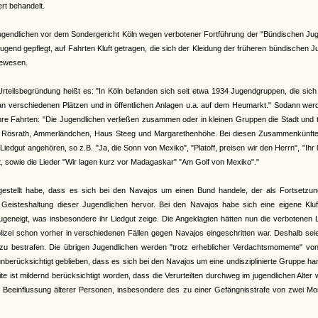
t behandelt.
ugendlichen vor dem Sondergericht Köln wegen verbotener Fortführung der "Bündischen Jug
end gepflegt, auf Fahrten Kluft getragen, die sich der Kleidung der früheren bündischen 
gewesen.
Urteilsbegründung heißt es: "In Köln befanden sich seit etwa 1934 Jugendgruppen, die sic
 an verschiedenen Plätzen und in öffentlichen Anlagen u.a. auf dem Heumarkt." Sodann wer
ihre Fahrten: "Die Jugendlichen verließen zusammen oder in kleinen Gruppen die Stadt und 
en Rösrath, Ammerländchen, Haus Steeg und Margarethenhöhe. Bei diesen Zusammenkünfte
gut angehören, so z.B. "Ja, die Sonn von Mexiko", "Platoff, preisen wir den Herrn", "Ihr 
, sowie die Lieder "Wir lagen kurz vor Madagaskar" "Am Golf von Mexiko"."
tgestellt habe, dass es sich bei den Navajos um einen Bund handele, der als Fortsetzun
isteshaltung dieser Jugendlichen hervor. Bei den Navajos habe sich eine eigene Kluf
geneigt, was insbesondere ihr Liedgut zeige. Die Angeklagten hätten nun die verbotenen 
izei schon vorher in verschiedenen Fällen gegen Navajos eingeschritten war. Deshalb sei
zu bestrafen. Die übrigen Jugendlichen werden "trotz erheblicher Verdachtsmomente" vo
berücksichtigt geblieben, dass es sich bei den Navajos um eine undisziplinierte Gruppe ha
ite ist mildernd berücksichtigt worden, dass die Verurteilten durchweg im jugendlichen Alter
r Beeinflussung älterer Personen, insbesondere des zu einer Gefängnisstrafe von zwei M