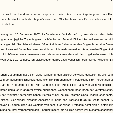
e erzählt und Fahrtenerlebnisse besprochen hätten. Auch sei in Begleitung von zwei Kla
abe. N. streitet auch die übrigen Vorwürfe ab. Gleichwohl wird am 15. Dezember ein Haft
ht erhalten.
nehmung vom 20. Dezember 1937 gibt Anneliese K. "auf Vorhalt" zu, dass sie sich das Lied
ugnet aber jegliche Zugehörigkeit zur bündischen Jugend. Einige Informationen zu den üb
itarre gespielt. Sie bildet mit diesen "Geständnissen" aber unter den Jugendlichen eine Aus
täten hinweisen könnte. Nur wenn es sich gar nicht mehr vermeiden lässt, werden Eingestän
en mit HJ-Streifen zusammenzustossen, da wir wussten, dass wir falsch gekleidet waren. Ic
von D.J. 1.11 handelte. Ich bleibe jedoch dabei, dass weder ich noch meines Wissens N. 
richt zusammen, dass sich diese Vernehmungen äußerst schwierig gestalten, da alle hart
stand der bestimmte Eindruck, dass sich die Burschen nach Feststellung ihrer Personalien a
an ihr Programm hielten." Sch. fährt in seinem Bericht fort, dass von allen Beschuldigt
ndten und auch in anderer Weise bündisches Gedankengut noch nach der Veröffentlichun
der "Navajos" gerechnet haben. Bereits früher sei die Existenz eines Liederbuches festge
ieses Buch wieder erwähnt. Anneliese K. habe das fragliche Buch im Besitz gehabt. Si
s davon zu sagen, dass die Gestapo von dem Buch wisse. Trotzdem setzt sich K. sofort mit
ieb und bei ihrer Vernehmung den Eindruck macht, als sei dies bereits vor Monaten geschehe