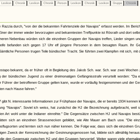
Lexikon
Chronik
Lexikon
Chronik
Person
Lexikon
Chronik
Lexikon
Gruppe
Chronik
Razzia durch, "von der die bekannten Fahrtenziele der Navajos" erfasst werden. Im Beric
iner der immer wieder bevorzugten und bekanntesten Treffpunkte ist Rösrath und dort selb
ineren Nebenbau würden sich die einzelnen Gruppen der Navajos treffen, Lieder singen un
treife befanden sich gegen 17 Uhr elf jüngere Personen in dem besagten Raum. Ihr G
Sämtliche Personen trugen Teile bündischer Tracht. Sie führten zwei Klampfen mit sich, mit
Gestapo bekannt, da er früher oft in Begleitung des Jakob Sch. war. Sch. war zwei Wochen
der bündischen Jugend zu einer dreimonatigen Gefängnisstrafe verurteilt worden: "Da er
er Führer der betroffenen Gruppe gelten kann, wurde er vorläufig festgenommen und der G
nten nach Hause fahren."
ibt N. interessante Informationen zur Frühphase der Navajos, die er bereits 1934 kennen l
ng "Navajos". Soviel ich weiss, hat zunächst die HJ die Bezeichnung aufgebracht, weil s
en Art wohl unter die Indianer einreihte." Die Gegensätze zwischen HJ und Navajos best
hätten sich an einzelnen Strassenecken gebildet, wie Alte Mauer am Bach usw. "Die einz
sflugsorten und lernten sich nun näher kennen. Die Folge war, dass sich die einzelnen G
inzigen Zweck der Kennzeichnung der Gesinnungsgenossen hat, bildete sich allmählig herau
t, die den Gegensatz zwischen HJ und den Gruppen hervorrief. Weiter waren viele ehemali