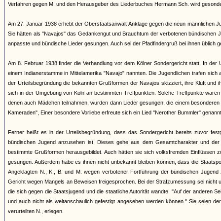
Verfahren gegen M. und den Herausgeber des Liederbuches Hermann Sch. wird gesonder
Am 27. Januar 1938 erhebt der Oberstaatsanwalt Anklage gegen die neun männlichen J
Sie hätten als "Navajos" das Gedankengut und Brauchtum der verbotenen bündischen Jug
anpasste und bündische Lieder gesungen. Auch sei der Pfadfindergruß bei ihnen üblich 
Am 8. Februar 1938 finder die Verhandlung vor dem Kölner Sondergericht statt. In der 
einem Indianerstamme in Mittelamerika "Navajo" nannten. Die Jugendlichen trafen sich
der Urteilsbegründung die bekannten Grußformen der Navajos skizziert, ihre Kluft und 
sich in der Umgebung von Köln an bestimmten Treffpunkten. Solche Treffpunkte war
denen auch Mädchen teilnahmen, wurden dann Lieder gesungen, die einem besonderen Lied
Kameraden", Einer besondere Vorliebe erfreute sich ein Lied "Nerother Bummler" genannt
Ferner heißt es in der Urteilsbegründung, dass das Sondergericht bereits zuvor fes
bündischen Jugend anzusehen ist. Dieses gehe aus dem Gesamtcharakter und der Ge
bestimmte Grußformen herausgebildet. Auch hätten sie sich volksfremden Einflüssen zu
gesungen. Außerdem habe es ihnen nicht unbekannt bleiben können, dass die Staatspol
Angeklagten N., K., B. und M. wegen verbotener Fortführung der bündischen Jugend 
Gericht wegen Mangels an Beweisen freigesprochen. Bei der Strafzumessung sei nicht un
die sich gegen die Staatsjugend und die staatliche Autorität wandte. "Auf der anderen Se
und auch nicht als weltanschaulich gefestigt angesehen werden können." Sie seien de
verurteilten N., erlegen.