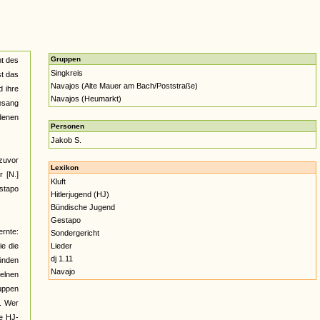
Gruppen
ht des
Singkreis
st das
Navajos (Alte Mauer am Bach/Poststraße)
d ihre
Navajos (Heumarkt)
esang
 denen
Personen
Jakob S.
 zuvor
Lexikon
 [N.]
Kluft
estapo
Hitlerjugend (HJ)
Bündische Jugend
Gestapo
ernte:
Sondergericht
ie die
Lieder
dj 1.11
ünden
Navajo
elnen
ruppen
s. Wer
ge HJ-