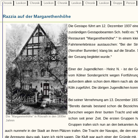
Chronik
Lexikon
Chronik
Lexikon
Chronik
Lexikon
Chronik
Lexikon
Gruppe
Person
Razzia auf der Margarethenhöhe
Die Gestapo führt am 12. Dezember 1937 eine 
zuständigen Gestapobeamten Sch. heißt es: "E
Restaurant "Margarethenhöhe"." In einem kle
Fahrtenerlebnisse austauschen: "Bei der S
(Nerother Bummler) klang bis auf die Straße. 
der Gesang begleitet wurde."
Einer der Jugendlichen - Heinz N. - ist der 
vom Kölner Sondergericht wegen Fortführung 
außerdem allein schon dem Altern nach als d
Köln zugeführt. Die übrigen Jugendlichen kon
Bei seiner Vernehmung am 13. Dezember 1937 g
"Bereits damals bestand schon die Bezeichnu
Burschen wegen ihrer bunten Tracht und wild
Die "Margaretenhöhe" in Rösrath in den 1930er
schon seit jener Zeit. Die ersten Gruppen 
Jahren
Gruppen trafen sich nun an den bekannten Au
auch nunmehr in der Stadt an ihren Plätzen trafen. Die Tracht der Navajos, die den e
die Anregung dazu gab, kann ich nicht sagen. Die Kluft war auch einer der Gründe mi