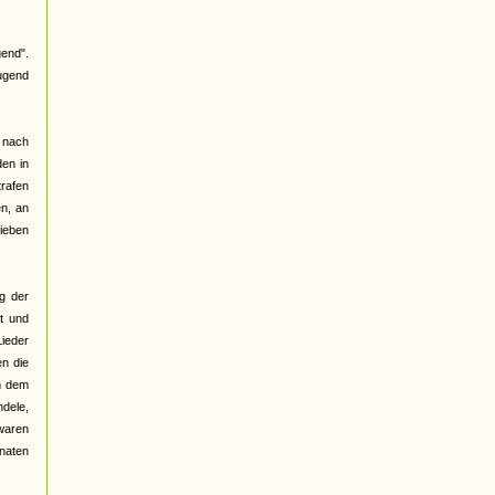
end".
Jugend
h nach
den in
trafen
n, an
lieben
g der
t und
Lieder
en die
n dem
ndele,
 waren
onaten