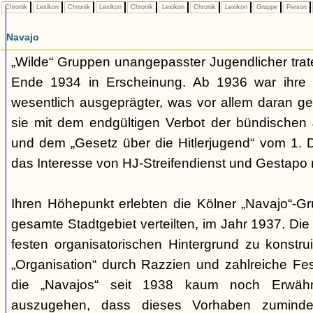
Chronik
Lexikon
Chronik
Lexikon
Chronik
Lexikon
Chronik
Lexikon
Gruppe
Person
Navajo
„Wilde“ Gruppen unangepasster Jugendlicher trate
Ende 1934 in Erscheinung. Ab 1936 war ihre 
wesentlich ausgeprägter, was vor allem daran ge
sie mit dem endgültigen Verbot der bündischen
und dem „Gesetz über die Hitlerjugend“ vom 1. 
das Interesse von HJ-Streifendienst und Gestapo 
Ihren Höhepunkt erlebten die Kölner „Navajo“-Gr
gesamte Stadtgebiet verteilten, im Jahr 1937. Di
festen organisatorischen Hintergrund zu konstru
„Organisation“ durch Razzien und zahlreiche F
die „Navajos“ seit 1938 kaum noch Erwähn
auszugehen, dass dieses Vorhaben zumindes