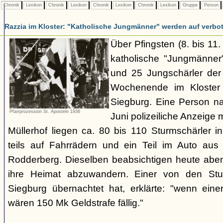
Chronik
Lexikon
Chronik
Lexikon
Chronik
Lexikon
Chronik
Lexikon
Gruppe
Person
Razzia im Kloster: "Katholische Jungmänner" werden auf verbo
Über Pfingsten (8. bis 11
katholische "Jungmänner"
und 25 Jungschärler der 
Wochenende im Kloster
Siegburg. Eine Person na
Pfarrprozession St. Aposteln 1936
Juni polizeiliche Anzeige 
Müllerhof liegen ca. 80 bis 110 Sturmschärler i
teils auf Fahrrädern und ein Teil im Auto au
Rodderberg. Dieselben beabsichtigen heute abe
ihre Heimat abzuwandern. Einer von den Stur
Siegburg übernachtet hat, erklärte: "wenn eine
wären 150 Mk Geldstrafe fällig."