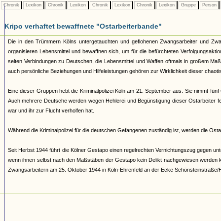
Chronik
Lexikon
Chronik
Lexikon
Chronik
Lexikon
Chronik
Lexikon
Gruppe
Person
Kripo verhaftet bewaffnete "Ostarbeiterbande"
Die in den Trümmern Kölns untergetauchten und geflohenen Zwangsarbeiter und Zwan
organisieren Lebensmittel und bewaffnen sich, um für die befürchteten Verfolgungsakti
selten Verbindungen zu Deutschen, die Lebensmittel und Waffen oftmals in großem Maß
auch persönliche Beziehungen und Hilfeleistungen gehören zur Wirklichkeit dieser chao
Eine dieser Gruppen hebt die Kriminalpolizei Köln am 21. September aus. Sie nimmt fünf
Auch mehrere Deutsche werden wegen Hehlerei und Begünstigung dieser Ostarbeiter fes
war und ihr zur Flucht verholfen hat.
Während die Kriminalpolizei für die deutschen Gefangenen zuständig ist, werden die Osta
Seit Herbst 1944 führt die Kölner Gestapo einen regelrechten Vernichtungszug gegen u
wenn ihnen selbst nach den Maßstäben der Gestapo kein Delikt nachgewiesen werden kann
Zwangsarbeitern am 25. Oktober 1944 in Köln-Ehrenfeld an der Ecke Schönsteinstraße/H