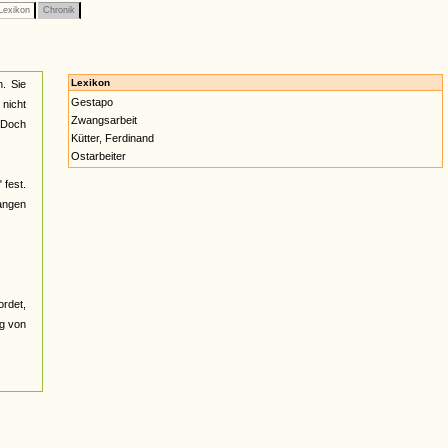
Lexikon
Chronik
Lexikon
. Sie
Gestapo
 nicht
Zwangsarbeit
. Doch
Kütter, Ferdinand
Ostarbeiter
 fest.
gangen
ordet,
ng von