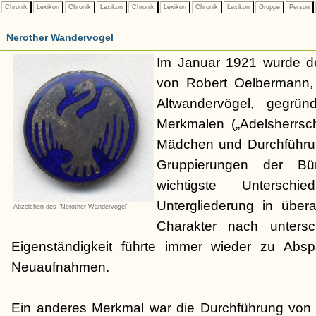
Chronik
Lexikon
Chronik
Lexikon
Chronik
Lexikon
Chronik
Lexikon
Gruppe
Person
Nerother Wandervogel
Im Januar 1921 wurde d
von Robert Oelbermann, 
Altwandervögel, gegrün
Merkmalen („Adelsherrsc
Mädchen und Durchführu
Gruppierungen der Bü
wichtigste Untersc
Untergliederung in über
Abzeichen des "Nerother Wandervogel"
Charakter nach untersc
Eigenständigkeit führte immer wieder zu Abs
Neuaufnahmen.
Ein anderes Merkmal war die Durchführung von 