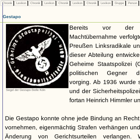
Chronik
Lexikon
Chronik
Lexikon
Chronik
Lexikon
Chronik
Lexikon
Gruppe
Person
Gestapo
Bereits vor der nat
Machtübernahme verfolgte 
Preußen Linksradikale u
dieser Abteilung entwicke
Geheime Staatspolizei (
politischen Gegner de
vorging. Ab 1936 wurde si
und der Sicherheitspolize
Siegel der Gestapo-Stelle Köln
fortan Heinrich Himmler u
Die Gestapo konnte ohne jede Bindung an Rech
vornehmen, eigenmächtig Strafen verhängen und
Änderung von Gerichtsurteilen verlangen. Wi