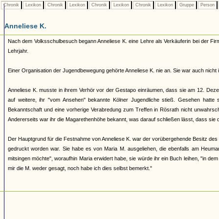
Chronik
Lexikon
Chronik
Lexikon
Chronik
Lexikon
Chronik
Lexikon
Gruppe
Person
Anneliese K.
Nach dem Volksschulbesuch begann Anneliese K. eine Lehre als Verkäuferin bei der Fir
Lehrjahr.
Einer Organisation der Jugendbewegung gehörte Anneliese K. nie an. Sie war auch nicht 
Anneliese K. musste in ihrem Verhör vor der Gestapo einräumen, dass sie am 12. Dez
auf weitere, ihr "vom Ansehen" bekannte Kölner Jugendliche stieß. Gesehen hatte
Bekanntschaft und eine vorherige Verabredung zum Treffen in Rösrath nicht unwahrschei
Andererseits war ihr die Magarethenhöhe bekannt, was darauf schließen lässt, dass sie d
Der Hauptgrund für die Festnahme von Anneliese K. war der vorübergehende Besitz des 
gedruckt worden war. Sie habe es von Maria M. ausgeliehen, die ebenfalls am Heumark
mitsingen möchte", woraufhin Maria erwidert habe, sie würde ihr ein Buch leihen, "in de
mir die M. weder gesagt, noch habe ich dies selbst bemerkt."