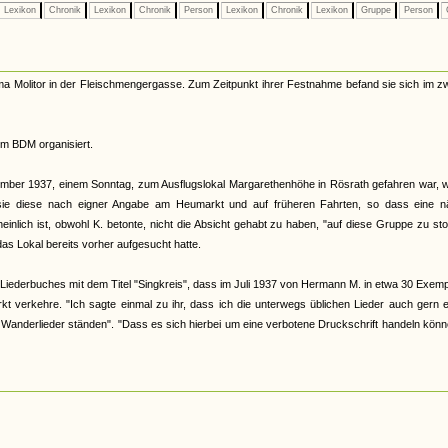
Lexikon
Chronik
Lexikon
Chronik
Person
Lexikon
Chronik
Lexikon
Gruppe
Person
ma Molitor in der Fleischmengergasse. Zum Zeitpunkt ihrer Festnahme befand sie sich im z
im BDM organisiert.
ember 1937, einem Sonntag, zum Ausflugslokal Margarethenhöhe in Rösrath gefahren war, w
 sie diese nach eigner Angabe am Heumarkt und auf früheren Fahrten, so dass eine n
nlich ist, obwohl K. betonte, nicht die Absicht gehabt zu haben, "auf diese Gruppe zu st
as Lokal bereits vorher aufgesucht hatte.
Liederbuches mit dem Titel "Singkreis", dass im Juli 1937 von Hermann M. in etwa 30 Exem
t verkehre. "Ich sagte einmal zu ihr, dass ich die unterwegs üblichen Lieder auch gern 
m Wanderlieder ständen". "Dass es sich hierbei um eine verbotene Druckschrift handeln könn