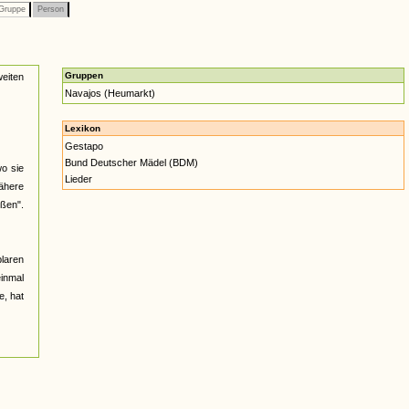
Gruppe
Person
Gruppen
weiten
Navajos (Heumarkt)
Lexikon
Gestapo
Bund Deutscher Mädel (BDM)
o sie
Lieder
ähere
oßen".
plaren
einmal
e, hat