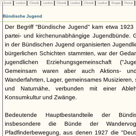
Chronik
Lexikon
Chronik
Lexikon
Chronik
Lexikon
Chronik
Lexikon
Gruppe
Person
Bündische Jugend
Der Begriff "Bündische Jugend" kam etwa 1923 a
partei- und kirchenunabhängige Jugendbünde.
in der Bündischen Jugend organisierten Jugendli
bürgerlichen Schichten stammten, war der Geda
jugendlichen Erziehungsgemeinschaft ("Jug
Gemeinsam waren aber auch Aktions- und
Wanderfahrten, Lager, gemeinsames Musizieren, s
und Naturnähe, verbunden mit einer Ableh
Konsumkultur und Zwänge.
Bedeutende Hauptbestandteile der Bünd
insbesondere die Bünde der Wandervo
Pfadfinderbewegung, aus denen 1927 die "Deuts