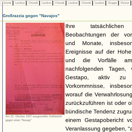
Chronik
Lexikon
Chronik
Lexikon
Chronik
Lexikon
Chronik
Lexikon
Gruppe
Person
Großrazzia gegen "Navajos"
Ihre tatsächliche
Beobachtungen der vo
und Monate, insbeso
Ereignisse auf der Hoh
und die Vorfälle a
nachfolgenden Tagen, 
Gestapo, aktiv zu 
Vorkommnisse, insbeson
worauf die Verwahrlosun
zurückzuführen ist oder 
bündische Tendenz zugrund
Am 22. Oktober 1937 ausgestellter Haftbefehl
einem Gestapobericht v
gegen einen "Navajo"
Veranlassung gegeben, "a