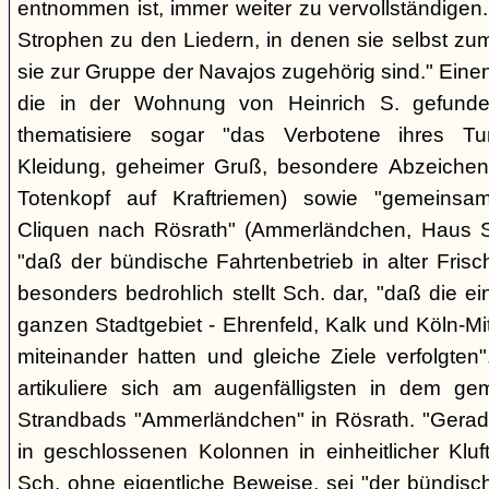
entnommen ist, immer weiter zu vervollständigen
Strophen zu den Liedern, in denen sie selbst zu
sie zur Gruppe der Navajos zugehörig sind." Einen
die in der Wohnung von Heinrich S. gefunden
thematisiere sogar "das Verbotene ihres Tuns
Kleidung, geheimer Gruß, besondere Abzeichen (z
Totenkopf auf Kraftriemen) sowie "gemeinsa
Cliquen nach Rösrath" (Ammerländchen, Haus St
"daß der bündische Fahrtenbetrieb in alter Frisch
besonders bedrohlich stellt Sch. dar, "daß die 
ganzen Stadtgebiet - Ehrenfeld, Kalk und Köln-M
miteinander hatten und gleiche Ziele verfolgt
artikuliere sich am augenfälligsten in dem ge
Strandbads "Ammerländchen" in Rösrath. "Gerade
in geschlossenen Kolonnen in einheitlicher Kluft 
Sch. ohne eigentliche Beweise, sei "der bündisc