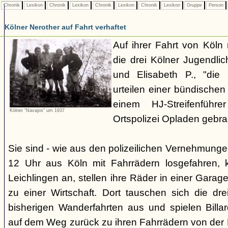
Chronik
Lexikon
Chronik
Lexikon
Chronik
Lexikon
Chronik
Lexikon
Gruppe
Person
Kölner Nerother auf Fahrt verhaftet
Auf ihrer Fahrt von Köln
die drei Kölner Jugendli
und Elisabeth P., "die
urteilen einer bündische
einem HJ-Streifenführ
Kölner "Navajos" um 1937
Ortspolizei Opladen gebra
Sie sind - wie aus den polizeilichen Vernehmunge
12 Uhr aus Köln mit Fahrrädern losgefahren,
Leichlingen an, stellen ihre Räder in einer Gara
zu einer Wirtschaft. Dort tauschen sich die dre
bisherigen Wanderfahrten aus und spielen Billar
auf dem Weg zurück zu ihren Fahrrädern von der H