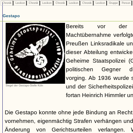
Chronik
Lexikon
Chronik
Lexikon
Chronik
Lexikon
Chronik
Lexikon
Gruppe
Person
Gestapo
Bereits vor der nat
Machtübernahme verfolgte 
Preußen Linksradikale u
dieser Abteilung entwicke
Geheime Staatspolizei (
politischen Gegner de
vorging. Ab 1936 wurde si
und der Sicherheitspolize
Siegel der Gestapo-Stelle Köln
fortan Heinrich Himmler u
Die Gestapo konnte ohne jede Bindung an Rech
vornehmen, eigenmächtig Strafen verhängen und
Änderung von Gerichtsurteilen verlangen. Wi