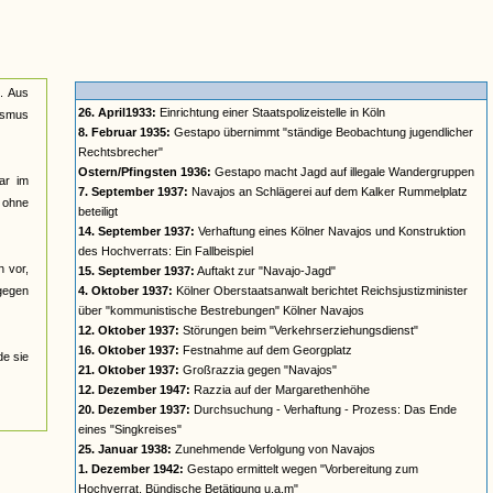
n. Aus
26. April1933:
Einrichtung einer Staatspolizeistelle in Köln
lismus
8. Februar 1935:
Gestapo übernimmt "ständige Beobachtung jugendlicher
Rechtsbrecher"
Ostern/Pfingsten 1936:
Gestapo macht Jagd auf illegale Wandergruppen
ar im
7. September 1937:
Navajos an Schlägerei auf dem Kalker Rummelplatz
n ohne
beteiligt
14. September 1937:
Verhaftung eines Kölner Navajos und Konstruktion
des Hochverrats: Ein Fallbeispiel
n vor,
15. September 1937:
Auftakt zur "Navajo-Jagd"
 gegen
4. Oktober 1937:
Kölner Oberstaatsanwalt berichtet Reichsjustizminister
über "kommunistische Bestrebungen" Kölner Navajos
12. Oktober 1937:
Störungen beim "Verkehrserziehungsdienst"
16. Oktober 1937:
Festnahme auf dem Georgplatz
de sie
21. Oktober 1937:
Großrazzia gegen "Navajos"
12. Dezember 1947:
Razzia auf der Margarethenhöhe
20. Dezember 1937:
Durchsuchung - Verhaftung - Prozess: Das Ende
eines "Singkreises"
25. Januar 1938:
Zunehmende Verfolgung von Navajos
1. Dezember 1942:
Gestapo ermittelt wegen "Vorbereitung zum
Hochverrat, Bündische Betätigung u.a.m"