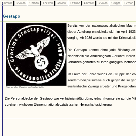
Chronik
Lexikon
Chronik
Lexikon
Chronik
Lexikon
Chronik
Lexikon
Gruppe
Person
Gestapo
Bereits vor der nationalsozialistischen Mach
dieser Abteilung entwickelte sich im April 19
vorging. Ab 1936 wurde sie mit der Kriminalpoli
Die Gestapo konnte ohne jede Bindung an
Nachhinein die Änderung von Gerichtsurteilen 
Verfahren gehörten zu ihren gängigen Methoden.
Im Laufe der Jahre wuchs die Gruppe der von 
sondern beispielsweise auch gegen die so ge
ausländische Zwangsarbeiter und Kriegsgefan
Siegel der Gestapo-Stelle Köln
Die Personaldecke der Gestapo war verhältnismäßig dünn, jedoch konnte sie auf die Mit
zu einem wichtigen Element nationalsozialistischer Herrschaftssicherung.