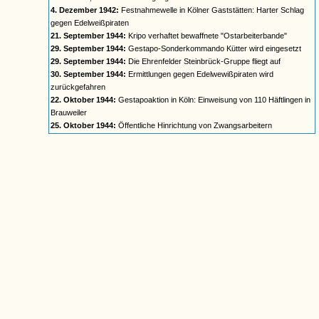
4. Dezember 1942:
Festnahmewelle in Kölner Gaststätten: Harter Schlag
gegen Edelweißpiraten
21. September 1944:
Kripo verhaftet bewaffnete "Ostarbeiterbande"
29. September 1944:
Gestapo-Sonderkommando Kütter wird eingesetzt
29. September 1944:
Die Ehrenfelder Steinbrück-Gruppe fliegt auf
30. September 1944:
Ermittlungen gegen Edelwewißpiraten wird
zurückgefahren
22. Oktober 1944:
Gestapoaktion in Köln: Einweisung von 110 Häftlingen in
Brauweiler
25. Oktober 1944:
Öffentliche Hinrichtung von Zwangsarbeitern