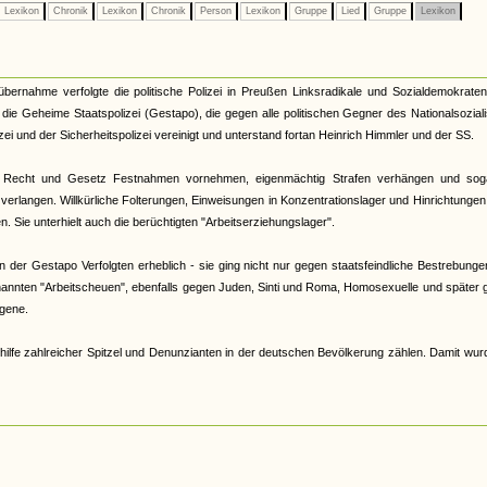
Lexikon
Chronik
Lexikon
Chronik
Person
Lexikon
Gruppe
Lied
Gruppe
Lexikon
tübernahme verfolgte die politische Polizei in Preußen Linksradikale und Sozialdemokrate
33 die Geheime Staatspolizei (Gestapo), die gegen alle politischen Gegner des Nationalsozia
zei und der Sicherheitspolizei vereinigt und unterstand fortan Heinrich Himmler und der SS.
 Recht und Gesetz Festnahmen vornehmen, eigenmächtig Strafen verhängen und sog
verlangen. Willkürliche Folterungen, Einweisungen in Konzentrationslager und Hinrichtunge
 Sie unterhielt auch die berüchtigten "Arbeitserziehungslager".
der Gestapo Verfolgten erheblich - sie ging nicht nur gegen staatsfeindliche Bestrebunge
nannten "Arbeitscheuen", ebenfalls gegen Juden, Sinti und Roma, Homosexuelle und später
gene.
hilfe zahlreicher Spitzel und Denunzianten in der deutschen Bevölkerung zählen. Damit wur