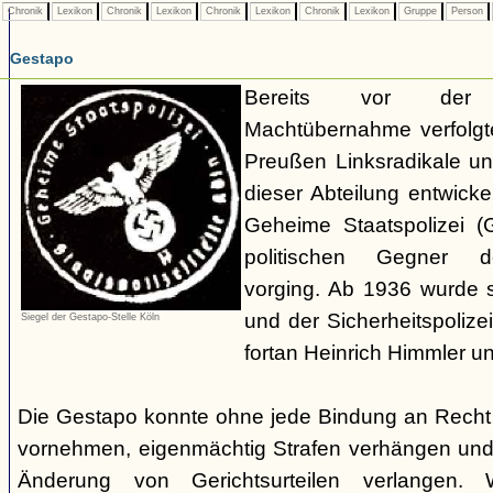
Chronik
Lexikon
Chronik
Lexikon
Chronik
Lexikon
Chronik
Lexikon
Gruppe
Person
Gestapo
Bereits vor der nat
Machtübernahme verfolgte 
Preußen Linksradikale u
dieser Abteilung entwicke
Geheime Staatspolizei (
politischen Gegner de
vorging. Ab 1936 wurde si
und der Sicherheitspolize
Siegel der Gestapo-Stelle Köln
fortan Heinrich Himmler u
Die Gestapo konnte ohne jede Bindung an Rech
vornehmen, eigenmächtig Strafen verhängen und
Änderung von Gerichtsurteilen verlangen. Wi