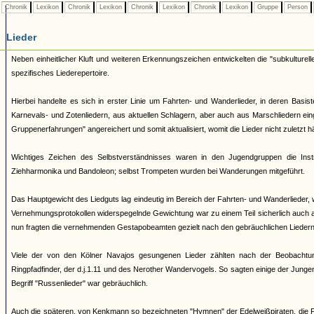
Chronik
Lexikon
Chronik
Lexikon
Chronik
Lexikon
Chronik
Lexikon
Gruppe
Person
Lieder
Neben einheitlicher Kluft und weiteren Erkennungszeichen entwickelten die "subkulturell
spezifisches Liederepertoire.
Hierbei handelte es sich in erster Linie um Fahrten- und Wanderlieder, in deren Basi
Karnevals- und Zotenliedern, aus aktuellen Schlagern, aber auch aus Marschliedern ei
Gruppenerfahrungen" angereichert und somit aktualisiert, womit die Lieder nicht zuletzt 
Wichtiges Zeichen des Selbstverständnisses waren in den Jugendgruppen die Ins
Ziehharmonika und Bandoleon; selbst Trompeten wurden bei Wanderungen mitgeführt.
Das Hauptgewicht des Liedguts lag eindeutig im Bereich der Fahrten- und Wanderlieder, 
Vernehmungsprotokollen widerspegelnde Gewichtung war zu einem Teil sicherlich auch 
nun fragten die vernehmenden Gestapobeamten gezielt nach den gebräuchlichen Liedern 
Viele der von den Kölner Navajos gesungenen Lieder zählten nach der Beobachtu
Ringpfadfinder, der d.j.1.11 und des Nerother Wandervogels. So sagten einige der Junge
Begriff "Russenlieder" war gebräuchlich.
Auch die späteren, von Kenkmann so bezeichneten "Hymnen" der Edelweißpiraten, die Fa