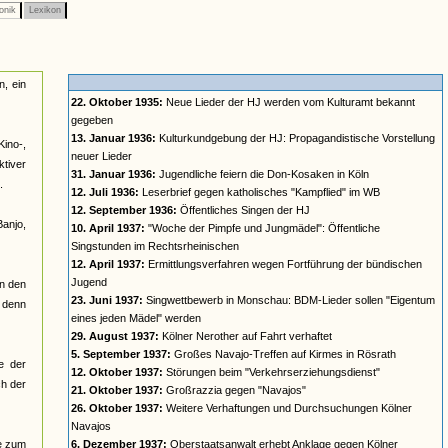
onik
Lexikon
n, ein
22. Oktober 1935:
Neue Lieder der HJ werden vom Kulturamt bekannt
gegeben
13. Januar 1936:
Kulturkundgebung der HJ: Propagandistische Vorstellung
Kino-,
neuer Lieder
ktiver
31. Januar 1936:
Jugendliche feiern die Don-Kosaken in Köln
.
12. Juli 1936:
Leserbrief gegen katholisches "Kampflied" im WB
12. September 1936:
Öffentliches Singen der HJ
anjo,
10. April 1937:
"Woche der Pimpfe und Jungmädel": Öffentliche
Singstunden im Rechtsrheinischen
12. April 1937:
Ermittlungsverfahren wegen Fortführung der bündischen
Jugend
in den
23. Juni 1937:
Singwettbewerb in Monschau: BDM-Lieder sollen "Eigentum
, denn
eines jeden Mädel" werden
29. August 1937:
Kölner Nerother auf Fahrt verhaftet
5. September 1937:
Großes Navajo-Treffen auf Kirmes in Rösrath
e der
12. Oktober 1937:
Störungen beim "Verkehrserziehungsdienst"
ch der
21. Oktober 1937:
Großrazzia gegen "Navajos"
26. Oktober 1937:
Weitere Verhaftungen und Durchsuchungen Kölner
Navajos
re zum
6. Dezember 1937:
Oberstaatsanwalt erhebt Anklage gegen Kölner