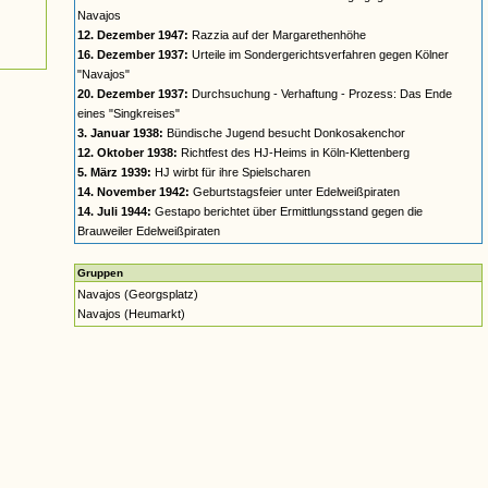
Navajos
12. Dezember 1947:
Razzia auf der Margarethenhöhe
16. Dezember 1937:
Urteile im Sondergerichtsverfahren gegen Kölner
"Navajos"
20. Dezember 1937:
Durchsuchung - Verhaftung - Prozess: Das Ende
eines "Singkreises"
3. Januar 1938:
Bündische Jugend besucht Donkosakenchor
12. Oktober 1938:
Richtfest des HJ-Heims in Köln-Klettenberg
5. März 1939:
HJ wirbt für ihre Spielscharen
14. November 1942:
Geburtstagsfeier unter Edelweißpiraten
14. Juli 1944:
Gestapo berichtet über Ermittlungsstand gegen die
Brauweiler Edelweißpiraten
Gruppen
Navajos (Georgsplatz)
Navajos (Heumarkt)