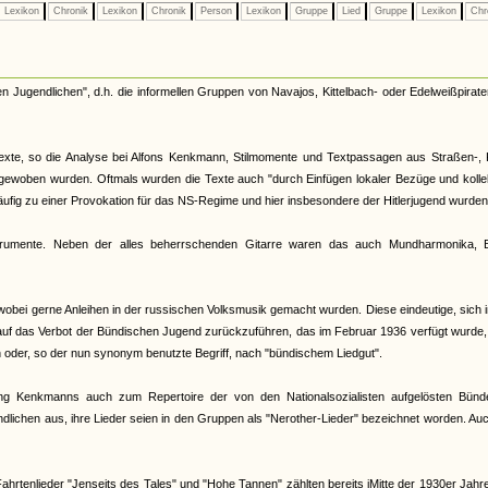
Lexikon
Chronik
Lexikon
Chronik
Person
Lexikon
Gruppe
Lied
Gruppe
Lexikon
Chr
en Jugendlichen", d.h. die informellen Gruppen von Navajos, Kittelbach- oder Edelweißpirate
stexte, so die Analyse bei Alfons Kenkmann, Stilmomente und Textpassagen aus Straßen-, 
ngewoben wurden. Oftmals wurden die Texte auch "durch Einfügen lokaler Bezüge und kolle
häufig zu einer Provokation für das NS-Regime und hier insbesondere der Hitlerjugend wurden
trumente. Neben der alles beherrschenden Gitarre waren das auch Mundharmonika, B
wobei gerne Anleihen in der russischen Volksmusik gemacht wurden. Diese eindeutige, sich 
auf das Verbot der Bündischen Jugend zurückzuführen, das im Februar 1936 verfügt wurde
oder, so der nun synonym benutzte Begriff, nach "bündischem Liedgut".
ng Kenkmanns auch zum Repertoire der von den Nationalsozialisten aufgelösten Bünd
ndlichen aus, ihre Lieder seien in den Gruppen als "Nerother-Lieder" bezeichnet worden. Au
hrtenlieder "Jenseits des Tales" und "Hohe Tannen" zählten bereits iMitte der 1930er Jah