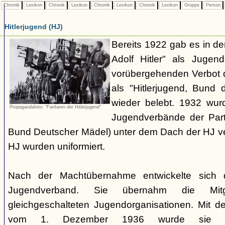
Chronik
Lexikon
Chronik
Lexikon
Chronik
Lexikon
Chronik
Lexikon
Gruppe
Person
Hitlerjugend (HJ)
Bereits 1922 gab es in 
Adolf Hitler" als Jugen
vorübergehenden Verbot d
als "Hitlerjugend, Bund 
wieder belebt. 1932 wurd
Propagandafoto: "Fanfaren der Hitlerjugend"
Jugendverbände der Part
Bund Deutscher Mädel) unter dem Dach der HJ vere
HJ wurden uniformiert.
Nach der Machtübernahme entwickelte sich 
Jugendverband. Sie übernahm die Mitgl
gleichgeschalteten Jugendorganisationen. Mit 
vom 1. Dezember 1936 wurde sie zu