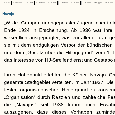
Chronik
Lexikon
Chronik
Lexikon
Chronik
Lexikon
Chronik
Lexikon
Gruppe
Person
Navajo
„Wilde“ Gruppen unangepasster Jugendlicher trate
Ende 1934 in Erscheinung. Ab 1936 war ihre 
wesentlich ausgeprägter, was vor allem daran ge
sie mit dem endgültigen Verbot der bündischen
und dem „Gesetz über die Hitlerjugend“ vom 1. 
das Interesse von HJ-Streifendienst und Gestapo 
Ihren Höhepunkt erlebten die Kölner „Navajo“-Gr
gesamte Stadtgebiet verteilten, im Jahr 1937. Di
festen organisatorischen Hintergrund zu konstru
„Organisation“ durch Razzien und zahlreiche F
die „Navajos“ seit 1938 kaum noch Erwähn
auszugehen, dass dieses Vorhaben zumindes