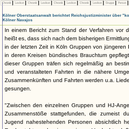
Chronik
Lexikon
Chronik
Lexikon
Chronik
Lexikon
Chronik
Lexikon
Gruppe
Person
Kölner Oberstaatsanwalt berichtet Reichsjustizminister über 
Kölner Navajos
In einem Bericht zum Stand der Verfahren vor 
heißt es, dass sich nach dem bisherigen Ermittlu
in der letzten Zeit in Köln Gruppen von jüngeren 
in deren Kreisen bündisches Brauchtum gepfleg
dieser Gruppen träfen sich regelmäßig an best
und veranstalteten Fahrten in die nähere Umg
Zusammenkünften und Fahrten werden u.a. Liede
gesungen.
"Zwischen den einzelnen Gruppen und HJ-Ange
Zusammenstöße stattgefunden, die zumeist du
Jugend nahestehenden Personen absichtlich her