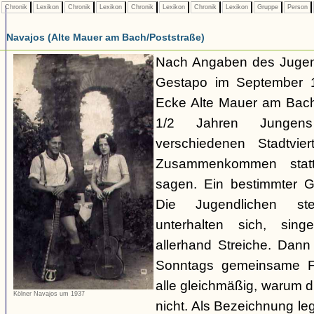
Chronik
Lexikon
Chronik
Lexikon
Chronik
Lexikon
Chronik
Lexikon
Gruppe
Person
Navajos (Alte Mauer am Bach/Poststraße)
Nach Angaben des Jugend
Gestapo im September 1
Ecke Alte Mauer am Bach/
1/2 Jahren Junge
verschiedenen Stadtvier
Zusammenkommen statt
sagen. Ein bestimmter Gru
Die Jugendlichen s
unterhalten sich, sin
allerhand Streiche. Dann
Sonntags gemeinsame Fa
alle gleichmäßig, warum di
Kölner Navajos um 1937
nicht. Als Bezeichnung le