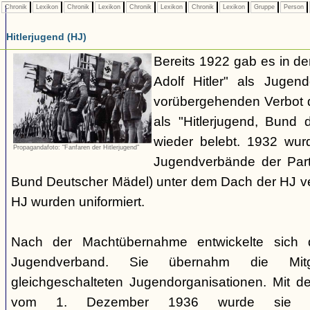
Chronik
Lexikon
Chronik
Lexikon
Chronik
Lexikon
Chronik
Lexikon
Gruppe
Person
Hitlerjugend (HJ)
Bereits 1922 gab es in 
Adolf Hitler" als Jugen
vorübergehenden Verbot d
als "Hitlerjugend, Bund 
wieder belebt. 1932 wurd
Propagandafoto: "Fanfaren der Hitlerjugend"
Jugendverbände der Part
Bund Deutscher Mädel) unter dem Dach der HJ vere
HJ wurden uniformiert.
Nach der Machtübernahme entwickelte sich 
Jugendverband. Sie übernahm die Mitgl
gleichgeschalteten Jugendorganisationen. Mit 
vom 1. Dezember 1936 wurde sie zu