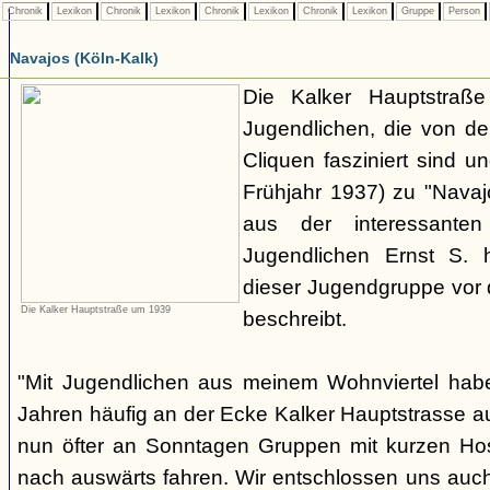
Chronik
Lexikon
Chronik
Lexikon
Chronik
Lexikon
Chronik
Lexikon
Gruppe
Person
Navajos (Köln-Kalk)
Die Kalker Hauptstraße
Jugendlichen, die von de
Cliquen fasziniert sind un
Frühjahr 1937) zu "Navaj
aus der interessante
Jugendlichen Ernst S. 
dieser Jugendgruppe vor 
Die Kalker Hauptstraße um 1939
beschreibt.
"Mit Jugendlichen aus meinem Wohnviertel habe
Jahren häufig an der Ecke Kalker Hauptstrasse au
nun öfter an Sonntagen Gruppen mit kurzen H
nach auswärts fahren. Wir entschlossen uns auc