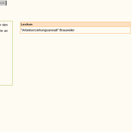
onik
Lexikon
er den
"Arbeitserziehungsanstalt" Brauweiler
zte an