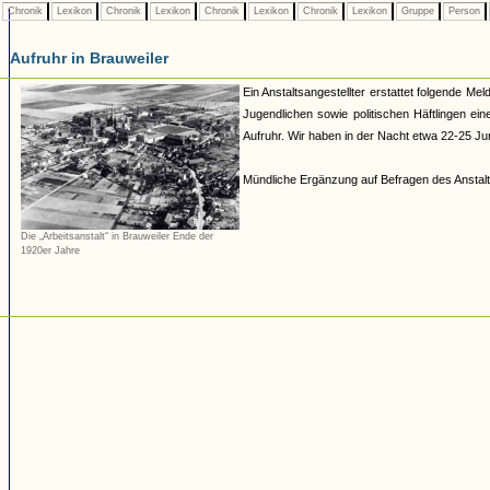
Chronik
Lexikon
Chronik
Lexikon
Chronik
Lexikon
Chronik
Lexikon
Gruppe
Person
Aufruhr in Brauweiler
Ein Anstaltsangestellter erstattet folgende M
Jugendlichen sowie politischen Häftlingen ei
Aufruhr. Wir haben in der Nacht etwa 22-25 Ju
Mündliche Ergänzung auf Befragen des Anstaltsl
Die „Arbeitsanstalt“ in Brauweiler Ende der
1920er Jahre