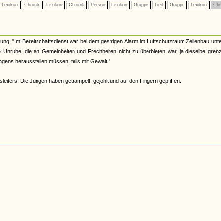
Lexikon
Chronik
Lexikon
Chronik
Person
Lexikon
Gruppe
Lied
Gruppe
Lexikon
Chr
eldung: "Im Bereitschaftsdienst war bei dem gestrigen Alarm im Luftschutzraum Zellenbau unt
ne Unruhe, die an Gemeinheiten und Frechheiten nicht zu überbieten war, ja dieselbe gren
ngens herausstellen müssen, teils mit Gewalt."
eiters. Die Jungen haben getrampelt, gejohlt und auf den Fingern gepfiffen.