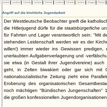
Chronik
Lexikon
Chronik
Lexikon
Chronik
Lexikon
Chronik
Lexikon
Gruppe
Person
Angriff auf die kirchliche Jugendarbeit
Der Westdeutsche Beobachter greift die katholisch
die Hitlerjugend dürfe für die staatsbürgerliche un
für Fahrten und Lager verantwortlich sein: "Mit
stehenden Leidenschaft werden wir es der Kirche
willen!) immer wieder ins Gewissen predigen, 
unerlaubten Aufgabenverlagerung und -verfälsch
sie etwa (in Gestalt ihrer Jugendvereine) auch k
geht, in Zelten biwakiert oder gar sich mit G
nationalsozialistische Zeitung zieht eine Paralle
Eroberung des organisatorischen Gesamtbest
noch mächtigen "Bündischen Jungenschaften" 1
die großen konfessionellen Jugendorganisationen