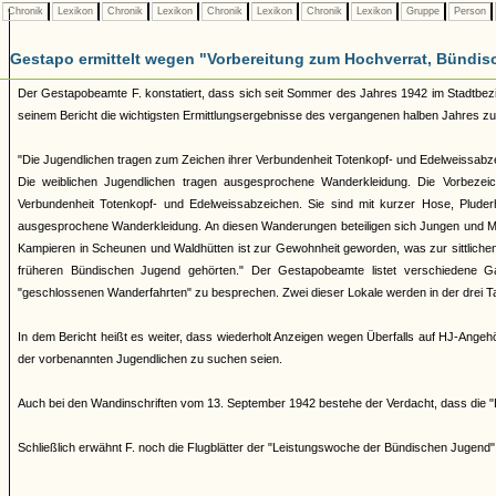
Chronik
Lexikon
Chronik
Lexikon
Chronik
Lexikon
Chronik
Lexikon
Gruppe
Person
Gestapo ermittelt wegen "Vorbereitung zum Hochverrat, Bündis
Der Gestapobeamte F. konstatiert, dass sich seit Sommer des Jahres 1942 im Stadtbezirk 
seinem Bericht die wichtigsten Ermittlungsergebnisse des vergangenen halben Jahres 
"Die Jugendlichen tragen zum Zeichen ihrer Verbundenheit Totenkopf- und Edelweissabzei
Die weiblichen Jugendlichen tragen ausgesprochene Wanderkleidung. Die Vorbeze
Verbundenheit Totenkopf- und Edelweissabzeichen. Sie sind mit kurzer Hose, Pluderh
ausgesprochene Wanderkleidung. An diesen Wanderungen beteiligen sich Jungen und Mä
Kampieren in Scheunen und Waldhütten ist zur Gewohnheit geworden, was zur sittliche
früheren Bündischen Jugend gehörten." Der Gestapobeamte listet verschiedene Gas
"geschlossenen Wanderfahrten" zu besprechen. Zwei dieser Lokale werden in der drei T
In dem Bericht heißt es weiter, dass wiederholt Anzeigen wegen Überfalls auf HJ-Ang
der vorbenannten Jugendlichen zu suchen seien.
Auch bei den Wandinschriften vom 13. September 1942 bestehe der Verdacht, dass die
Schließlich erwähnt F. noch die Flugblätter der "Leistungswoche der Bündischen Jugen