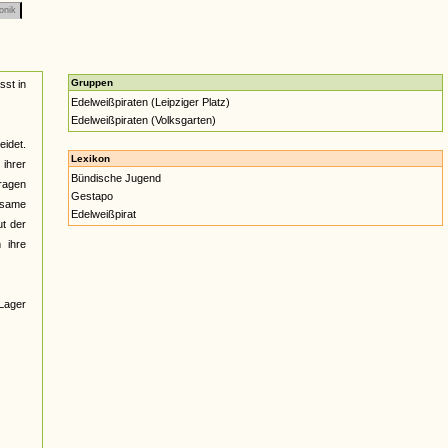
onik
Gruppen
sst in
Edelweißpiraten (Leipziger Platz)
Edelweißpiraten (Volksgarten)
eidet.
Lexikon
ihrer
Bündische Jugend
ragen
Gestapo
nsame
Edelweißpirat
ut der
 ihre
 Lager