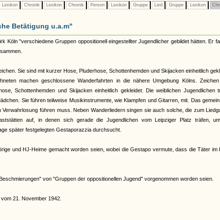
Lexikon
Chronik
Lexikon
Chronik
Person
Lexikon
Gruppe
Lied
Gruppe
Lexikon
Chr
che Betätigung u.a.m"
Köln "verschiedene Gruppen oppositionell eingestellter Jugendlicher gebildet hätten. Er fa
zusammen.
chen. Sie sind mit kurzer Hose, Pluderhose, Schottenhemden und Skijacken einheitlich gekl
ichneten machen geschlossene Wanderfahrten in die nähere Umgebung Kölns. Zeichen 
ose, Schottenhemden und Skijacken einheitlich gekleidet. Die weiblichen Jugendlichen t
dchen. Sie führen teilweise Musikinstrumente, wie Klampfen und Gitarren, mit. Das gemei
n Verwahrlosung führen muss. Neben Wanderliedern singen sie auch solche, die zum Liedg
tstätten auf, in denen sich gerade die Jugendlichen vom Leipziger Platz träfen, um
age später festgelegten Gestaporazzia durchsucht.
ehörige und HJ-Heime gemacht worden seien, wobei die Gestapo vermute, dass die Täter im
 "Beschmierungen" von "Gruppen der oppositionellen Jugend" vorgenommen worden seien.
d" vom 21. November 1942.