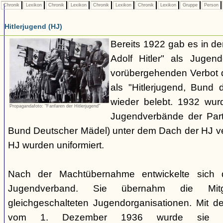
Chronik
Lexikon
Chronik
Lexikon
Chronik
Lexikon
Chronik
Lexikon
Gruppe
Person
Hitlerjugend (HJ)
Bereits 1922 gab es in 
Adolf Hitler" als Jugen
vorübergehenden Verbot d
als "Hitlerjugend, Bund 
wieder belebt. 1932 wurd
Propagandafoto: "Fanfaren der Hitlerjugend"
Jugendverbände der Part
Bund Deutscher Mädel) unter dem Dach der HJ vere
HJ wurden uniformiert.
Nach der Machtübernahme entwickelte sich 
Jugendverband. Sie übernahm die Mitgl
gleichgeschalteten Jugendorganisationen. Mit 
vom 1. Dezember 1936 wurde sie zu