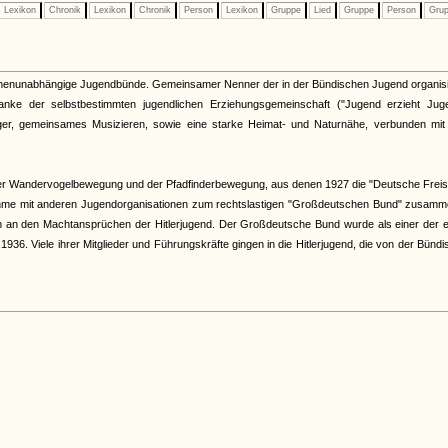
Lexikon
Chronik
Lexikon
Chronik
Person
Lexikon
Gruppe
Lied
Gruppe
Person
Gru
kirchenunabhängige Jugendbünde. Gemeinsamer Nenner der in der Bündischen Jugend organis
nke der selbstbestimmten jugendlichen Erziehungsgemeinschaft ("Jugend erzieht Juge
r, gemeinsames Musizieren, sowie eine starke Heimat- und Naturnähe, verbunden mit 
er Wandervogelbewegung und der Pfadfinderbewegung, aus denen 1927 die "Deutsche Freis
hme mit anderen Jugendorganisationen zum rechtslastigen "Großdeutschen Bund" zusamme
och an den Machtansprüchen der Hitlerjugend. Der Großdeutsche Bund wurde als einer der 
6. Viele ihrer Mitglieder und Führungskräfte gingen in die Hitlerjugend, die von der Bünd