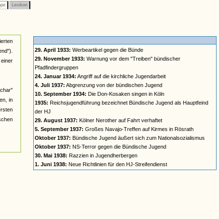
ppe
Lexikon
ierten
29. April 1933:
Werbeartikel gegen die Bünde
nd").
29. November 1933:
Warnung vor dem "Treiben" bündischer
einer
Pfadfindergruppen
24. Januar 1934:
Angriff auf die kirchliche Jugendarbeit
4. Juli 1937:
Abgrenzung von der bündischen Jugend
char"
10. September 1934:
Die Don-Kosaken singen in Köln
n, in
1935:
Reichsjugendführung bezeichnet Bündische Jugend als Hauptfeind
ersten
der HJ
ischen
29. August 1937:
Kölner Nerother auf Fahrt verhaftet
5. September 1937:
Großes Navajo-Treffen auf Kirmes in Rösrath
Oktober 1937:
Bündische Jugend äußert sich zum Nationalsozialismus
Oktober 1937:
NS-Terror gegen die Bündische Jugend
30. Mai 1938:
Razzien in Jugendherbergen
1. Juni 1938:
Neue Richtlinien für den HJ-Streifendienst