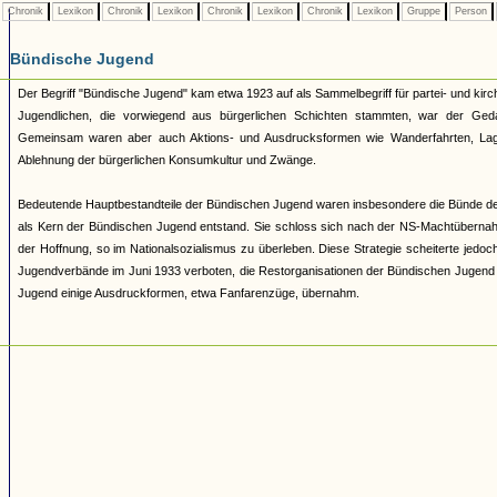
Chronik
Lexikon
Chronik
Lexikon
Chronik
Lexikon
Chronik
Lexikon
Gruppe
Person
Bündische Jugend
Der Begriff "Bündische Jugend" kam etwa 1923 auf als Sammelbegriff für partei- und 
Jugendlichen, die vorwiegend aus bürgerlichen Schichten stammten, war der Geda
Gemeinsam waren aber auch Aktions- und Ausdrucksformen wie Wanderfahrten, Lage
Ablehnung der bürgerlichen Konsumkultur und Zwänge.
Bedeutende Hauptbestandteile der Bündischen Jugend waren insbesondere die Bünde d
als Kern der Bündischen Jugend entstand. Sie schloss sich nach der NS-Machtüberna
der Hoffnung, so im Nationalsozialismus zu überleben. Diese Strategie scheiterte jed
Jugendverbände im Juni 1933 verboten, die Restorganisationen der Bündischen Jugend 193
Jugend einige Ausdruckformen, etwa Fanfarenzüge, übernahm.