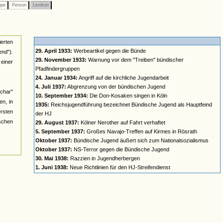
ppe
Person
Lexikon
ierten
29. April 1933:
Werbeartikel gegen die Bünde
nd").
29. November 1933:
Warnung vor dem "Treiben" bündischer
einer
Pfadfindergruppen
24. Januar 1934:
Angriff auf die kirchliche Jugendarbeit
4. Juli 1937:
Abgrenzung von der bündischen Jugend
char"
10. September 1934:
Die Don-Kosaken singen in Köln
n, in
1935:
Reichsjugendführung bezeichnet Bündische Jugend als Hauptfeind
ersten
der HJ
ischen
29. August 1937:
Kölner Nerother auf Fahrt verhaftet
5. September 1937:
Großes Navajo-Treffen auf Kirmes in Rösrath
Oktober 1937:
Bündische Jugend äußert sich zum Nationalsozialismus
Oktober 1937:
NS-Terror gegen die Bündische Jugend
30. Mai 1938:
Razzien in Jugendherbergen
1. Juni 1938:
Neue Richtlinien für den HJ-Streifendienst