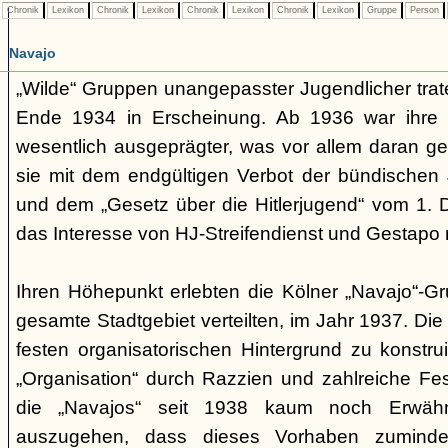
Chronik
Lexikon
Chronik
Lexikon
Chronik
Lexikon
Chronik
Lexikon
Gruppe
Person
Navajo
„Wilde“ Gruppen unangepasster Jugendlicher trate
Ende 1934 in Erscheinung. Ab 1936 war ihre 
wesentlich ausgeprägter, was vor allem daran ge
sie mit dem endgültigen Verbot der bündischen
und dem „Gesetz über die Hitlerjugend“ vom 1. 
das Interesse von HJ-Streifendienst und Gestapo 
Ihren Höhepunkt erlebten die Kölner „Navajo“-Gr
gesamte Stadtgebiet verteilten, im Jahr 1937. Di
festen organisatorischen Hintergrund zu konstru
„Organisation“ durch Razzien und zahlreiche F
die „Navajos“ seit 1938 kaum noch Erwähn
auszugehen, dass dieses Vorhaben zumindes