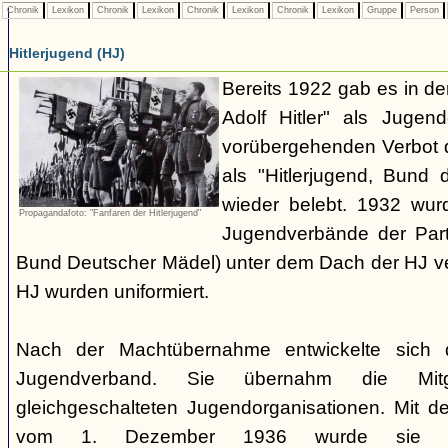
Chronik
Lexikon
Chronik
Lexikon
Chronik
Lexikon
Chronik
Lexikon
Gruppe
Person
Hitlerjugend (HJ)
Bereits 1922 gab es in 
Adolf Hitler" als Jugen
vorübergehenden Verbot d
als "Hitlerjugend, Bund 
wieder belebt. 1932 wurd
Propagandafoto: "Fanfaren der Hitlerjugend"
Jugendverbände der Part
Bund Deutscher Mädel) unter dem Dach der HJ vere
HJ wurden uniformiert.
Nach der Machtübernahme entwickelte sich 
Jugendverband. Sie übernahm die Mitgl
gleichgeschalteten Jugendorganisationen. Mit 
vom 1. Dezember 1936 wurde sie zu