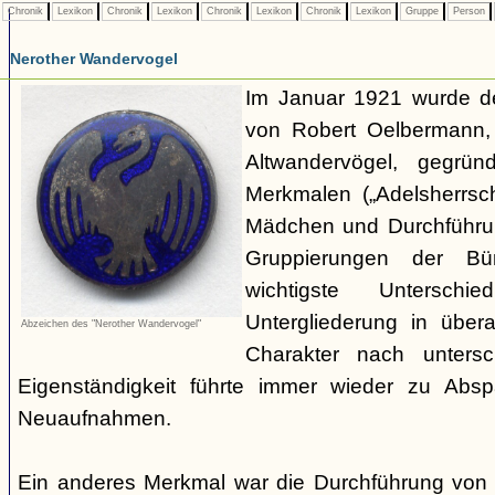
Chronik
Lexikon
Chronik
Lexikon
Chronik
Lexikon
Chronik
Lexikon
Gruppe
Person
Nerother Wandervogel
Im Januar 1921 wurde d
von Robert Oelbermann, 
Altwandervögel, gegrün
Merkmalen („Adelsherrsc
Mädchen und Durchführu
Gruppierungen der Bü
wichtigste Untersc
Untergliederung in über
Abzeichen des "Nerother Wandervogel"
Charakter nach untersc
Eigenständigkeit führte immer wieder zu Abs
Neuaufnahmen.
Ein anderes Merkmal war die Durchführung von 