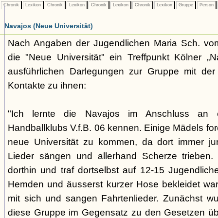
Chronik
Lexikon
Chronik
Lexikon
Chronik
Lexikon
Chronik
Lexikon
Gruppe
Person
Navajos (Neue Universität)
Nach Angaben der Jugendlichen Maria Sch. vo
die "Neue Universität" ein Treffpunkt Kölner „N
ausführlichen Darlegungen zur Gruppe mit der 
Kontakte zu ihnen:
"Ich lernte die Navajos im Anschluss an
Handballklubs V.f.B. 06 kennen. Einige Mädels for
neue Universität zu kommen, da dort immer ju
Lieder sängen und allerhand Scherze trieben.
dorthin und traf dortselbst auf 12-15 Jugendliche,
Hemden und äusserst kurzer Hose bekleidet war
mit sich und sangen Fahrtenlieder. Zunächst wus
diese Gruppe im Gegensatz zu den Gesetzen üb