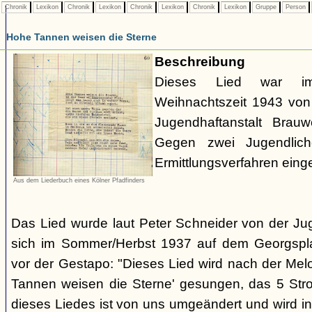
Chronik
Lexikon
Chronik
Lexikon
Chronik
Lexikon
Chronik
Lexikon
Gruppe
Person
Hohe Tannen weisen die Sterne
Beschreibung
Dieses Lied war 
Weihnachtszeit 1943 von 
Jugendhaftanstalt Brau
Gegen zwei Jugendlich
Ermittlungsverfahren eingel
Aus dem Liederbuch eines Kölner Pfadfinders
Das Lied wurde laut Peter Schneider von der Jug
sich im Sommer/Herbst 1937 auf dem Georgsplat
vor der Gestapo: "Dieses Lied wird nach der Mel
Tannen weisen die Sterne' gesungen, das 5 Stro
dieses Liedes ist von uns umgeändert und wird 