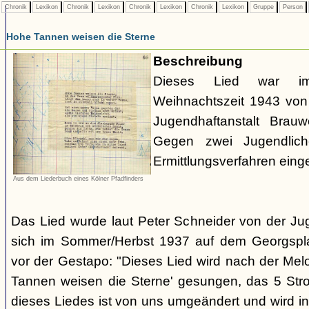
Chronik
Lexikon
Chronik
Lexikon
Chronik
Lexikon
Chronik
Lexikon
Gruppe
Person
Hohe Tannen weisen die Sterne
Beschreibung
Dieses Lied war 
Weihnachtszeit 1943 von 
Jugendhaftanstalt Brau
Gegen zwei Jugendlich
Ermittlungsverfahren eingel
Aus dem Liederbuch eines Kölner Pfadfinders
Das Lied wurde laut Peter Schneider von der Jug
sich im Sommer/Herbst 1937 auf dem Georgsplat
vor der Gestapo: "Dieses Lied wird nach der Mel
Tannen weisen die Sterne' gesungen, das 5 Stro
dieses Liedes ist von uns umgeändert und wird 