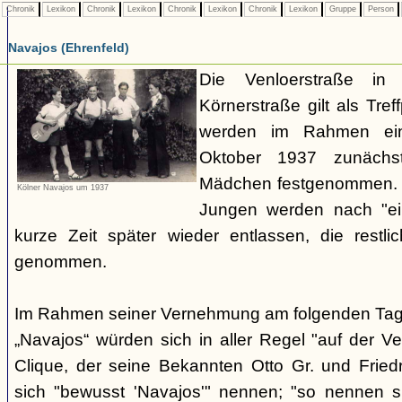
Chronik
Lexikon
Chronik
Lexikon
Chronik
Lexikon
Chronik
Lexikon
Gruppe
Person
Navajos (Ehrenfeld)
Die Venloerstraße i
Körnerstraße gilt als Tref
werden im Rahmen ein
Oktober 1937 zunächs
Mädchen festgenommen.
Kölner Navajos um 1937
Jungen werden nach "ein
kurze Zeit später wieder entlassen, die restli
genommen.
Im Rahmen seiner Vernehmung am folgenden Tag sa
„Navajos“ würden sich in aller Regel "auf der Ven
Clique, der seine Bekannten Otto Gr. und Fried
sich "bewusst 'Navajos'" nennen; "so nennen sic