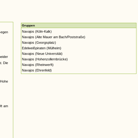
Gruppen
Navajos (Köln-Kalk)
Gegen
Navajos (Alte Mauer am Bach/Poststraße)
Navajos (Georgsplatz)
Edelweißpiraten (Mülheim)
Navajos (Neue Universität)
eider
Navajos (Hohenzollernbrücke)
t. Die
Navajos (Rheinwerft)
Navajos (Ehrenfeld)
"Hohe
ft am