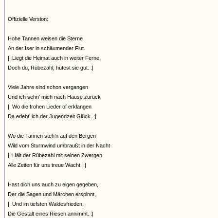
Offizielle Version:
Hohe Tannen weisen die Sterne
An der Iser in schäumender Flut.
|: Liegt die Heimat auch in weiter Ferne,
Doch du, Rübezahl, hütest sie gut. :|
Viele Jahre sind schon vergangen
Und ich sehn’ mich nach Hause zurück
|: Wo die frohen Lieder of erklangen
Da erlebt’ ich der Jugendzeit Glück. :|
Wo die Tannen steh’n auf den Bergen
Wild vom Sturmwind umbraußt in der Nacht
|: Hält der Rübezahl mit seinen Zwergen
Alle Zeiten für uns treue Wacht. :|
Hast dich uns auch zu eigen gegeben,
Der die Sagen und Märchen erspinnt,
|: Und im tiefsten Waldesfrieden,
Die Gestalt eines Riesen annimmt. :|