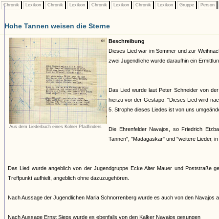
Chronik
Lexikon
Chronik
Lexikon
Chronik
Lexikon
Chronik
Lexikon
Gruppe
Person
Hohe Tannen weisen die Sterne
Beschreibung
Dieses Lied war im Sommer und zur Weihnacht
zwei Jugendliche wurde daraufhin ein Ermittlun
Das Lied wurde laut Peter Schneider von der
hierzu vor der Gestapo: "Dieses Lied wird na
5. Strophe dieses Liedes ist von uns umgeänd
Aus dem Liederbuch eines Kölner Pfadfinders
Die Ehrenfelder Navajos, so Friedrich Etz
Tannen", "Madagaskar" und "weitere Lieder, in 
Das Lied wurde angeblich von der Jugendgruppe Ecke Alter Mauer und Poststraße ge
Treffpunkt aufhielt, angeblich ohne dazuzugehören.
Nach Aussage der Jugendlichen Maria Schnorrenberg wurde es auch von den Navajos a
Nach Aussage Ernst Sieps wurde es ebenfalls von den Kalker Navajos gesungen