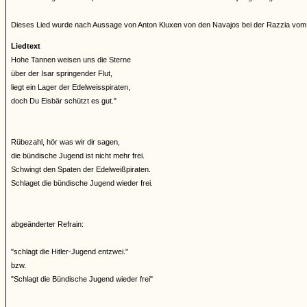
Dieses Lied wurde nach Aussage von Anton Kluxen von den Navajos bei der Razzia vom
Liedtext
Hohe Tannen weisen uns die Sterne
über der Isar springender Flut,
liegt ein Lager der Edelweisspiraten,
doch Du Eisbär schützt es gut."
Rübezahl, hör was wir dir sagen,
die bündische Jugend ist nicht mehr frei.
Schwingt den Spaten der Edelweißpiraten.
Schlaget die bündische Jugend wieder frei.
abgeänderter Refrain:
"schlagt die Hitler-Jugend entzwei."
bzw.
"Schlagt die Bündische Jugend wieder frei"