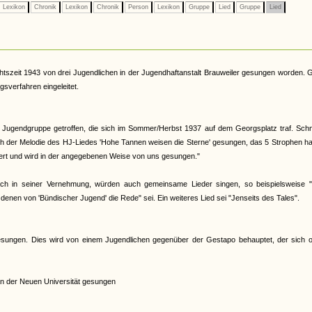
Lexikon
Chronik
Lexikon
Chronik
Person
Lexikon
Gruppe
Lied
Gruppe
Lied
szeit 1943 von drei Jugendlichen in der Jugendhaftanstalt Brauweiler gesungen worden. 
gsverfahren eingeleitet.
 Jugendgruppe getroffen, die sich im Sommer/Herbst 1937 auf dem Georgsplatz traf. Schn
ch der Melodie des HJ-Liedes 'Hohe Tannen weisen die Sterne' gesungen, das 5 Strophen ha
ert und wird in der angegebenen Weise von uns gesungen."
bach in seiner Vernehmung, würden auch gemeinsame Lieder singen, so beispielsweise 
denen von 'Bündischer Jugend' die Rede" sei. Ein weiteres Lied sei "Jenseits des Tales".
sungen. Dies wird von einem Jugendlichen gegenüber der Gestapo behauptet, der sich o
n der Neuen Universität gesungen