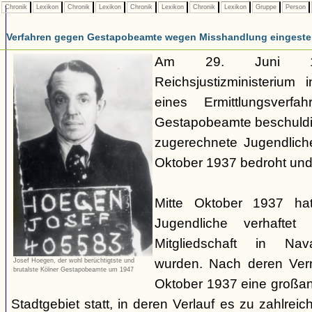
Chronik
Lexikon
Chronik
Lexikon
Chronik
Lexikon
Chronik
Lexikon
Gruppe
Person
Verfahren gegen Gestapobeamte wegen Misshandlung eingestel
Am 29. Juni 19
Reichsjustizministerium 
eines Ermittlungsverf
Gestapobeamte beschuldi
zugerechnete Jugendlich
Oktober 1937 bedroht und
Mitte Oktober 1937 ha
Jugendliche verhaftet
Mitgliedschaft in Nav
wurden. Nach deren Ve
Josef Hoegen, der wohl berüchtigtste und
brutalste Kölner Gestapobeamte um 1947
Oktober 1937 eine großan
Stadtgebiet statt, in deren Verlauf es zu zahlre