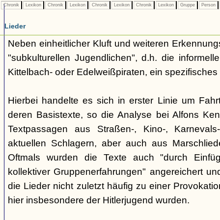
Chronik
Lexikon
Chronik
Lexikon
Chronik
Lexikon
Chronik
Lexikon
Gruppe
Person
Lieder
Neben einheitlicher Kluft und weiteren Erkennung
"subkulturellen Jugendlichen", d.h. die informe
Kittelbach- oder Edelweißpiraten, ein spezifisches 
Hierbei handelte es sich in erster Linie um Fahr
deren Basistexte, so die Analyse bei Alfons K
Textpassagen aus Straßen-, Kino-, Karnevals
aktuellen Schlagern, aber auch aus Marschlie
Oftmals wurden die Texte auch "durch Einfü
kollektiver Gruppenerfahrungen" angereichert und 
die Lieder nicht zuletzt häufig zu einer Provokat
hier insbesondere der Hitlerjugend wurden.