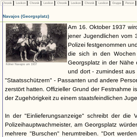
Chronik
Lexikon
Chronik
Lexikon
Chronik
Lexikon
Chronik
Lexikon
Gruppe
Person
Navajos (Georgsplatz)
Am 16. Oktober 1937 wird
jener Jugendlichen vom 3.
Polizei festgenommen un
die sich in den Woche
Georgsplatz in der Nähe 
Kölner Navajos um 1937
und dort - zumindest aus 
"Staatsschützern" - Passanten und andere Person
zerstört hatten. Offizieller Grund der Festnahme is
der Zugehörigkeit zu einem staatsfeindlichen Jug
In der "Einlieferungsanzeige" schreibt der die 
Polizeihauptwachmeister, am Georgsplatz würde
mehrere "Burschen" herumtreiben. "Dort werde