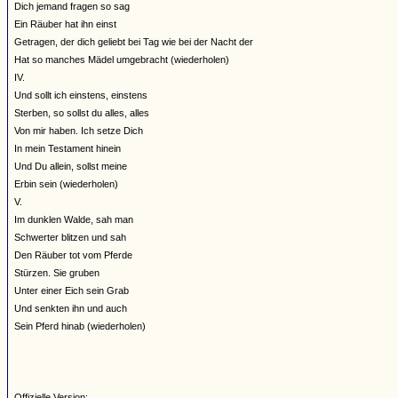
Dich jemand fragen so sag
Ein Räuber hat ihn einst
Getragen, der dich geliebt bei Tag wie bei der Nacht der
Hat so manches Mädel umgebracht (wiederholen)
IV.
Und sollt ich einstens, einstens
Sterben, so sollst du alles, alles
Von mir haben. Ich setze Dich
In mein Testament hinein
Und Du allein, sollst meine
Erbin sein (wiederholen)
V.
Im dunklen Walde, sah man
Schwerter blitzen und sah
Den Räuber tot vom Pferde
Stürzen. Sie gruben
Unter einer Eich sein Grab
Und senkten ihn und auch
Sein Pferd hinab (wiederholen)
Offizielle Version: