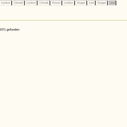
Lexikon
Chronik
Lexikon
Chronik
Person
Lexikon
Gruppe
Lied
Gruppe
Lied
937) gefunden.