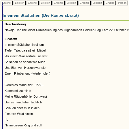
Chronik
Lexikon
Chronik
Lexikon
Chronik
Lexikon
Chronik
Lexikon
Gruppe
Person
In einem Städtchen (Die Räubersbraut)
Beschreibung
Navajo-Lied (bei einer Durchsuchung des Jugendlichen Heinrich Sogul am 22. Oktober 1
Liedtext
In einem Städtchen in einem
Tiefen Tale, da saß ein Mädel
Vor einem Wasserfalle, sie war
So schön so schön wie Milch
Und Blut, von Herzen war sie
Einem Räuber gut. (wiederholen)
II.
Geliebtes Mädel der ...???...
Komm mit zu mir in
Meine Räuberhöhle. Dort wirst
Du reich und überglücklich
Sein Ich aber muß in den
Finstern Wald hinein.
III.
Nimm diesen Ring und soll