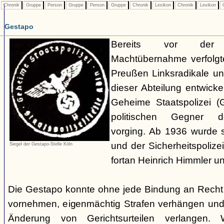
Chronik
Gruppe
Person
Gruppe
Person
Gruppe
Chronik
Lexikon
Chronik
Lexikon
C
Gestapo
Bereits vor der nat
Machtübernahme verfolgte 
Preußen Linksradikale u
dieser Abteilung entwicke
Geheime Staatspolizei (
politischen Gegner de
vorging. Ab 1936 wurde si
und der Sicherheitspolize
Siegel der Gestapo-Stelle Köln
fortan Heinrich Himmler u
Die Gestapo konnte ohne jede Bindung an Rech
vornehmen, eigenmächtig Strafen verhängen und
Änderung von Gerichtsurteilen verlangen. Wi