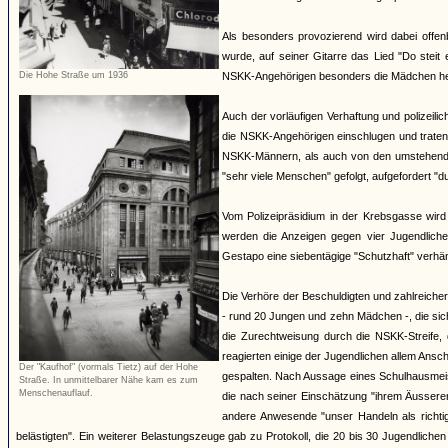
Als besonders provozierend wird dabei offen
wurde, auf seiner Gitarre das Lied "Do steit 
Die Hohe Straße um 1936
NSKK-Angehörigen besonders die Mädchen herv
Auch der vorläufigen Verhaftung und polizeili
die NSKK-Angehörigen einschlugen und traten
NSKK-Männern, als auch von den umstehende
"sehr viele Menschen" gefolgt, aufgefordert "
Vom Polizeipräsidium in der Krebsgasse wird
werden die Anzeigen gegen vier Jugendlich
Gestapo eine siebentägige "Schutzhaft" verhäng
Die Verhöre der Beschuldigten und zahlreiche
- rund 20 Jungen und zehn Mädchen -, die si
die Zurechtweisung durch die NSKK-Streife, d
reagierten einige der Jugendlichen allem An
Der "Kaufhof" (vormals Tietz) auf der Hohe
gespalten. Nach Aussage eines Schulhausmeiste
Straße. In unmittelbarer Nähe kam es zum
Menschenauflauf.
die nach seiner Einschätzung "ihrem Äussere
andere Anwesende "unser Handeln als richti
belästigten". Ein weiterer Belastungszeuge gab zu Protokoll, die 20 bis 30 Jugendliche