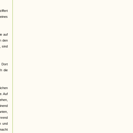
ffert
 eines
ie auf
on den
 sind
. Dort
h die
lichen
e. Auf
gehen,
einend
anten,
ährend
n und
emacht