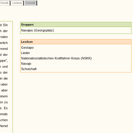
hronik
Lexikon
Chronik
Gruppen
d: Ein
Navajos (Georgsplatz)
h der
rnden
Lexikon
erlich
Gestapo
hrend
Lieder
d der
Nationalsozialistisches Kraftfahrer-Korps (NSKK)
uppe",
Navajo
n und
Schutzhaft
so der
in die
i aber
 aber
 einem
en zu
e. Es
chmals
schen
iertel