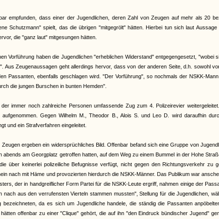
bar empfunden, dass einer der Jugendlichen, deren Zahl von Zeugen auf mehr als 20 bezi
ene Schutzmann" spielt, das die übrigen "mitgegrölt" hätten. Hierbei tun sich laut Aussage
or, die "ganz laut" mitgesungen hätten.
chen Vorführung haben die Jugendlichen "erheblichen Widerstand" entgegengesetzt, "wobei s
". Aus Zeugenaussagen geht allerdings hervor, dass von der anderen Seite, d.h. sowohl v
n Passanten, ebenfalls geschlagen wird. "Der Vorführung", so nochmals der NSKK-Mann,
durch die jungen Burschen in bunten Hemden".
 der immer noch zahlreiche Personen umfassende Zug zum 4. Polizeirevier weitergeleitet
e aufgenommen. Gegen Wilhelm M., Theodor B., Alois S. und Leo D. wird daraufhin durc
t und ein Strafverfahren eingeleitet.
r Zeugen ergeben ein widersprüchliches Bild. Offenbar befand sich eine Gruppe von Jugend
ch abends am Georgplatz getroffen hatten, auf dem Weg zu einem Bummel in der Hohe Straß
ie über keinerlei polizeiliche Befugnisse verfügt, nicht gegen den Richtungsverkehr zu 
schein nach mit Häme und provozierten hierdurch die NSKK-Männer. Das Publikum war ansch
rs, der in handgreiflicher Form Partei für die NSKK-Leute ergriff, nahmen einige der Pass
n nach aus den verrufensten Vierteln stammen mussten", Stellung für die Jugendlichen, w
g bezeichneten, da es sich um Jugendliche handele, die ständig die Passanten anpöbelte
n hätten offenbar zu einer "Clique" gehört, die auf ihn "den Eindruck bündischer Jugend" g