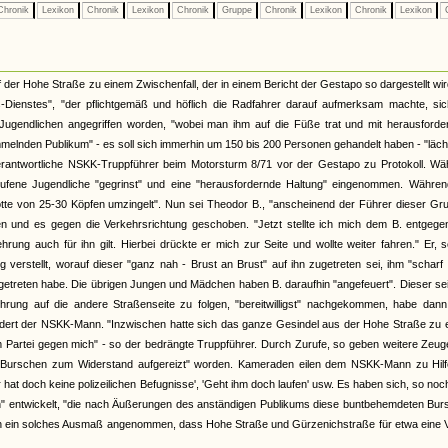
hronik
Lexikon
Chronik
Lexikon
Chronik
Gruppe
Chronik
Lexikon
Chronik
Lexikon
C
er Hohe Straße zu einem Zwischenfall, der in einem Bericht der Gestapo so dargestellt wir
Dienstes", "der pflichtgemäß und höflich die Radfahrer darauf aufmerksam machte, sic
Jugendlichen angegriffen worden, "wobei man ihm auf die Füße trat und mit herausforde
lnden Publikum" - es soll sich immerhin um 150 bis 200 Personen gehandelt haben - "läch
rantwortliche NSKK-Truppführer beim Motorsturm 8/71 vor der Gestapo zu Protokoll. Wä
ufene Jugendliche "gegrinst" und eine "herausfordernde Haltung" eingenommen. Währen
otte von 25-30 Köpfen umzingelt". Nun sei Theodor B., "anscheinend der Führer dieser Gr
 und es gegen die Verkehrsrichtung geschoben. "Jetzt stellte ich mich dem B. entgege
rung auch für ihn gilt. Hierbei drückte er mich zur Seite und wollte weiter fahren." Er, 
verstellt, worauf dieser "ganz nah - Brust an Brust" auf ihn zugetreten sei, ihm "scharf 
getreten habe. Die übrigen Jungen und Mädchen haben B. daraufhin "angefeuert". Dieser se
rung auf die andere Straßenseite zu folgen, "bereitwilligst" nachgekommen, habe dann
indert der NSKK-Mann. "Inzwischen hatte sich das ganze Gesindel aus der Hohe Straße zu
artei gegen mich" - so der bedrängte Truppführer. Durch Zurufe, so geben weitere Zeug
e Burschen zum Widerstand aufgereizt" worden. Kameraden eilen dem NSKK-Mann zu Hilf
 hat doch keine polizeilichen Befugnisse', 'Geht ihm doch laufen' usw. Es haben sich, so no
n" entwickelt, "die nach Äußerungen des anständigen Publikums diese buntbehemdeten Bur
lich ein solches Ausmaß angenommen, dass Hohe Straße und Gürzenichstraße für etwa eine V