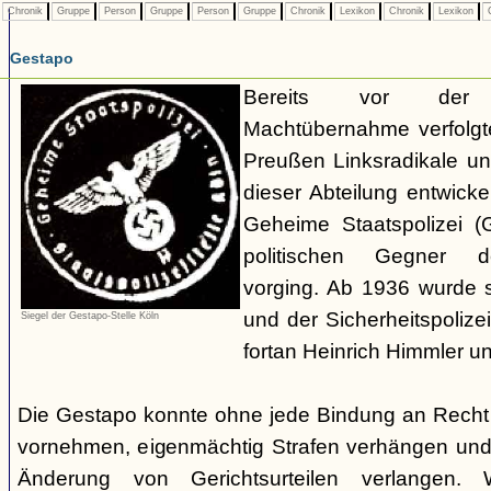
Chronik
Gruppe
Person
Gruppe
Person
Gruppe
Chronik
Lexikon
Chronik
Lexikon
C
Gestapo
Bereits vor der nat
Machtübernahme verfolgte 
Preußen Linksradikale u
dieser Abteilung entwicke
Geheime Staatspolizei (
politischen Gegner de
vorging. Ab 1936 wurde si
und der Sicherheitspolize
Siegel der Gestapo-Stelle Köln
fortan Heinrich Himmler u
Die Gestapo konnte ohne jede Bindung an Rech
vornehmen, eigenmächtig Strafen verhängen und
Änderung von Gerichtsurteilen verlangen. Wi