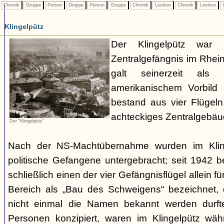
Chronik
Gruppe
Person
Gruppe
Person
Gruppe
Chronik
Lexikon
Chronik
Lexikon
C
Klingelpütz
Der Klingelpütz war 
Zentralgefängnis im Rhei
galt seinerzeit als
amerikanischem Vorbild
bestand aus vier Flügeln
achteckiges Zentralgebäud
Der "Klingelpütz"
Nach der NS-Machtübernahme wurden im Kling
politische Gefangene untergebracht; seit 1942 
schließlich einen der vier Gefängnisflügel allein fü
Bereich als „Bau des Schweigens“ bezeichnet
nicht einmal die Namen bekannt werden durfte
Personen konzipiert, waren im Klingelpütz wäh