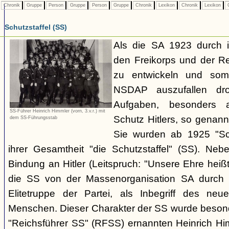
Chronik
Gruppe
Person
Gruppe
Person
Gruppe
Chronik
Lexikon
Chronik
Lexikon
C
Schutzstaffel (SS)
Als die SA 1923 durch 
den Freikorps und der R
zu entwickeln und somi
NSDAP auszufallen dro
Aufgaben, besonders 
SS-Führer Heinrich Himmler (vorn, 3.v.r.) mit
Schutz Hitlers, so genan
dem SS-Führungsstab
Sie wurden ab 1925 "Sch
ihrer Gesamtheit "die Schutzstaffel" (SS). Ne
Bindung an Hitler (Leitspruch: "Unsere Ehre heißt
die SS von der Massenorganisation SA durch ih
Elitetruppe der Partei, als Inbegriff des neuen
Menschen. Dieser Charakter der SS wurde beson
"Reichsführer SS" (RFSS) ernannten Heinrich Hi