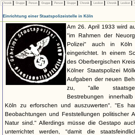
Chronik
Gruppe
Person
Gruppe
Person
Gruppe
Chronik
Lexikon
Chronik
Lexikon
C
Einrichtung einer Staatspolizeistelle in Köln
Am 26. April 1933 wird au
"im Rahmen der Neuorgan
Polizei" auch in Köln e
eingerichtet. In einem 
des Oberbergischen Kreise
Kölner Staatspolizei Möl
Aufgaben der neuen Behör
zu, "alle staatsgefä
Bestrebungen innerhalb
Köln zu erforschen und auszuwerten". "Es ha
Beobachtungen und Feststellungen politischer Art,
Natur sind." Allerdings müsse die Gestapo auc
unterrichtet werden, "damit die staatsfeind