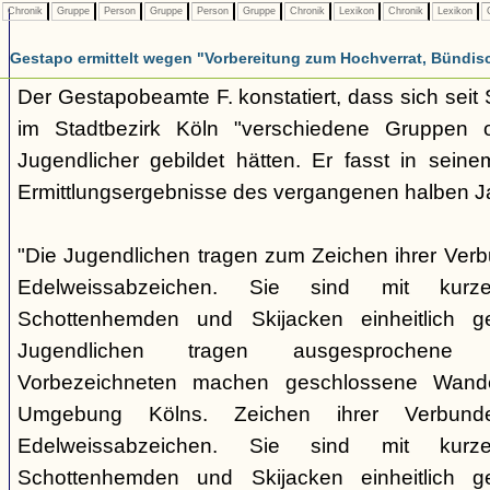
Chronik
Gruppe
Person
Gruppe
Person
Gruppe
Chronik
Lexikon
Chronik
Lexikon
C
Gestapo ermittelt wegen "Vorbereitung zum Hochverrat, Bündis
Der Gestapobeamte F. konstatiert, dass sich sei
im Stadtbezirk Köln "verschiedene Gruppen opp
Jugendlicher gebildet hätten. Er fasst in seine
Ermittlungsergebnisse des vergangenen halben 
"Die Jugendlichen tragen zum Zeichen ihrer Verb
Edelweissabzeichen. Sie sind mit kurz
Schottenhemden und Skijacken einheitlich ge
Jugendlichen tragen ausgesprochene 
Vorbezeichneten machen geschlossene Wande
Umgebung Kölns. Zeichen ihrer Verbunde
Edelweissabzeichen. Sie sind mit kurz
Schottenhemden und Skijacken einheitlich ge