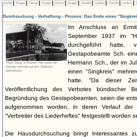
Chronik
Gruppe
Person
Gruppe
Person
Gruppe
Chronik
Lexikon
Chronik
Lexikon
C
Durchsuchung - Verhaftung - Prozess: Das Ende eines "Singkre
Im Anschluss an Ermit
September 1937 im "H
durchgeführt hatte, 
Gestapobeamte Sch. ein
Hermann Sch., der im Jul
"Haus Steeg" in Rösrath: Hier wurde die
Gestapo erstmals auf den "Singkreis"
einen "Singkreis" mehrer
aufmerksam.
hatte. "Da dieser Zei
Veröffentlichung des Verbotes bündischer Be
Begründung des Gestapobeamten, seien die ents
aufgenommen worden, in deren Verlauf der V
"Verbreiter des Liederheftes" festgestellt worden se
Die Hausdurchsuchung bringt Interessantes z