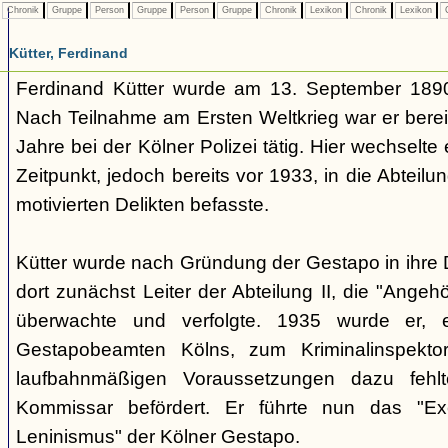
Chronik
Gruppe
Person
Gruppe
Person
Gruppe
Chronik
Lexikon
Chronik
Lexikon
C
Kütter, Ferdinand
Ferdinand Kütter wurde am 13. September 1890
Nach Teilnahme am Ersten Weltkrieg war er berei
Jahre bei der Kölner Polizei tätig. Hier wechselt
Zeitpunkt, jedoch bereits vor 1933, in die Abteilung
motivierten Delikten befasste.
Kütter wurde nach Gründung der Gestapo in ihr
dort zunächst Leiter der Abteilung II, die "Angeh
überwachte und verfolgte. 1935 wurde er, ei
Gestapobeamten Kölns, zum Kriminalinspekt
laufbahnmäßigen Voraussetzungen dazu fehl
Kommissar befördert. Er führte nun das "Exe
Leninismus" der Kölner Gestapo.